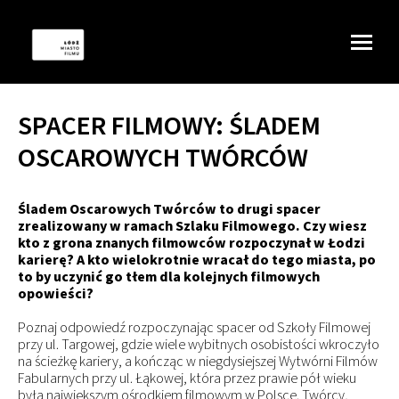
SPACER FILMOWY: ŚLADEM
OSCAROWYCH TWÓRCÓW
Śladem Oscarowych Twórców to drugi spacer
zrealizowany w ramach Szlaku Filmowego. Czy wiesz
kto z grona znanych filmowców rozpoczynał w Łodzi
karierę? A kto wielokrotnie wracał do tego miasta, po
to by uczynić go tłem dla kolejnych filmowych
opowieści?
Poznaj odpowiedź rozpoczynając spacer od Szkoły Filmowej
przy ul. Targowej, gdzie wiele wybitnych osobistości wkroczyło
na ścieżkę kariery, a kończąc w niegdysiejszej Wytwórni Filmów
Fabularnych przy ul. Łąkowej, która przez prawie pół wieku
była największym ośrodkiem filmowym w Polsce. Twórcy,