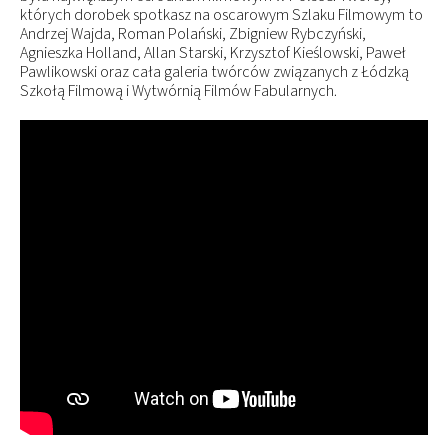
których dorobek spotkasz na oscarowym Szlaku Filmowym to
Andrzej Wajda, Roman Polański, Zbigniew Rybczyński,
Agnieszka Holland, Allan Starski, Krzysztof Kieślowski, Paweł
Pawlikowski oraz cała galeria twórców związanych z Łódzką
Szkołą Filmową i Wytwórnią Filmów Fabularnych.