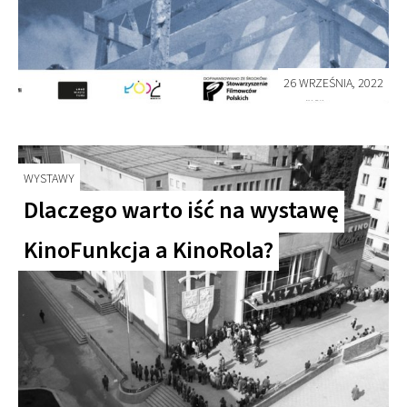
26 WRZEŚNIA, 2022
WYSTAWY
Dlaczego warto iść na wystawę
KinoFunkcja a KinoRola?