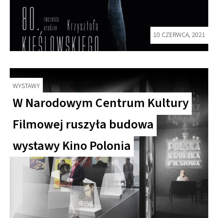
10 CZERWCA, 2021
WYSTAWY
W Narodowym Centrum Kultury
Filmowej ruszyła budowa
wystawy Kino Polonia