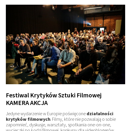
Festiwal Krytyków Sztuki Filmowej
KAMERA AKCJA
Jedyne wydarzenie w Europie poświęcone
działalności
krytyków filmowych
. Filmy, które nie pozwalają o sobie
zapomnieć, dyskusje, warsztaty, spotkania one-on-one,
wycieczki po Łodzi filmowej, konkursy dla videoblogerów,