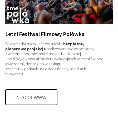
Letni Festiwal Filmowy Polówka
Otwarte dla mieszkańców miasta
bezpłatne,
plenerowe projekcje
realizowane we współpracy
z wieloma podmiotami filmowej i kulturalnej
Łodzi. Wyjątkowa atmosfera wakacyjnych wieczorów pod
gwiazdami, dobre kino w zasięgu
spaceru: w parkach, na dziedzińcach, osiedlach
i skwerach.
Strona www