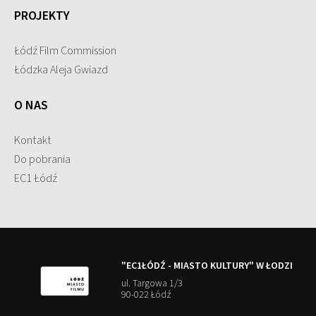
PROJEKTY
Łódź Film Commission
Łódzka Aleja Gwiazd
O NAS
Kontakt
Do pobrania
EC1 Łódź
"EC1ŁÓDŹ - MIASTO KULTURY" W ŁODZI
ul. Targowa 1/3
90-022 Łódź