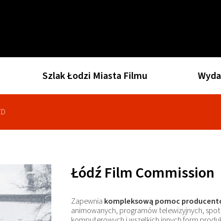
Szlak Łodzi Miasta Filmu
Wyda
ZD
Łódź Film Commission
Zapewnia
kompleksową pomoc producen
animowanych, programów telewizyjnych, spot
komputerowych i wszelkich innych form produkc