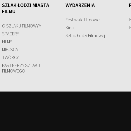
SZLAK ŁODZI MIASTA
WYDARZENIA
FILMU
Festiwale filmowe
O SZLAKU FILMOWYM
Kina
SPACERY
Szlak Łodzi Filmowej
FILMY
MIEJSCA
TWÓRCY
PARTNERZY SZLAKU
FILMOWEGO