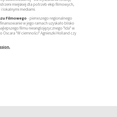
trzeni miejskiej dla potrzeb ekip filmowych,
 i lokalnymi mediami.
szu Filmowego
- pierwszego regionalnego
finansowanie w jego ramach uzyskało blisko
ajlepszego filmu nieanglojęzycznego "Ida" w
o Oscara "W ciemności" Agnieszki Holland czy
sion.