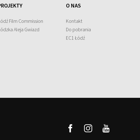
PROJEKTY
O NAS
Łódź Film Commission
Kontakt
Łódzka Aleja Gwiazd
Do pobrania
EC1 Łódź