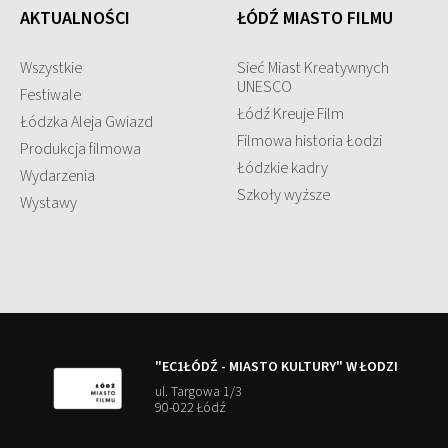
AKTUALNOŚCI
ŁÓDŹ MIASTO FILMU
Wszystkie
Sieć Miast Kreatywnych
UNESCO
Festiwale
Łódź Kreuje Film
Łódzka Aleja Gwiazd
Filmowa historia Łodzi
Produkcja filmowa
Łódzkie kadry
Wydarzenia
Szkoły wyższe
Wystawy
"EC1ŁÓDŹ - MIASTO KULTURY" W ŁODZI
ul. Targowa 1/3
90-022 Łódź