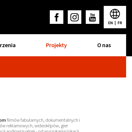
EN
|
FR
rzenia
Projekty
O nas
tom
filmów fabularnych, dokumentalnych i
ów reklamowych, wideoklipów, gier
ji audiowizualnej - od wyszukania lokacji,