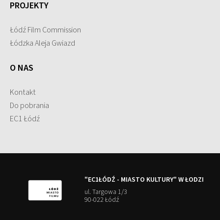
PROJEKTY
Łódź Film Commission
Łódzka Aleja Gwiazd
O NAS
Kontakt
Do pobrania
EC1 Łódź
"EC1ŁÓDŹ - MIASTO KULTURY" W ŁODZI
ul. Targowa 1/3
90-022 Łódź