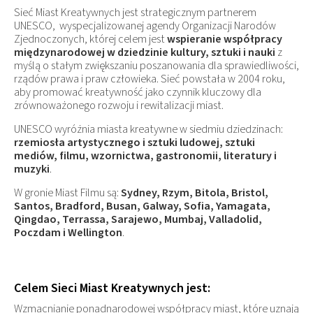
Sieć Miast Kreatywnych jest strategicznym partnerem
UNESCO, wyspecjalizowanej agendy Organizacji Narodów
Zjednoczonych, której celem jest
wspieranie współpracy
międzynarodowej w dziedzinie kultury, sztuki i nauki
z
myślą o stałym zwiększaniu poszanowania dla sprawiedliwości,
rządów prawa i praw człowieka. Sieć powstała w 2004 roku,
aby promować kreatywność jako czynnik kluczowy dla
zrównoważonego rozwoju i rewitalizacji miast.
UNESCO wyróżnia miasta kreatywne w siedmiu dziedzinach:
rzemiosła artystycznego i sztuki ludowej, sztuki
mediów, filmu, wzornictwa, gastronomii, literatury i
muzyki
.
W gronie Miast Filmu są:
Sydney, Rzym, Bitola, Bristol,
Santos, Bradford, Busan, Galway, Sofia, Yamagata,
Qingdao, Terrassa, Sarajewo, Mumbaj, Valladolid,
Poczdam i Wellington
.
Celem Sieci Miast Kreatywnych jest:
Wzmacnianie ponadnarodowej współpracy miast, które uznają