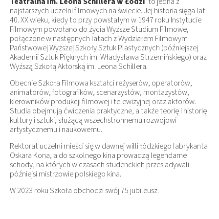
Teatralna im. Leona Schillera w Łodzi
to jedna z
najstarszych uczelni filmowych na świecie. Jej historia sięga lat
40. XX wieku, kiedy to przy powstałym w 1947 roku Instytucie
Filmowym powołano do życia Wyższe Studium Filmowe,
połączone w następnych latach z Wydziałem Filmowym
Państwowej Wyższej Szkoły Sztuk Plastycznych (późniejszej
Akademii Sztuk Pięknych im. Władysława Strzemińskiego) oraz
Wyższą Szkołą Aktorską im. Leona Schillera.
Obecnie Szkoła Filmowa kształci reżyserów, operatorów,
animatorów, fotografików, scenarzystów, montażystów,
kierowników produkcji filmowej i telewizyjnej oraz aktorów.
Studia obejmują ćwiczenia praktyczne, a także teorię i historię
kultury i sztuki, służącą wszechstronnemu rozwojowi
artystycznemu i naukowemu.
Rektorat uczelni mieści się w dawnej willi łódzkiego fabrykanta
Oskara Kona, a do szkolnego kina prowadzą legendarne
schody, na których w czasach studenckich przesiadywali
późniejsi mistrzowie polskiego kina.
W 2023 roku Szkoła obchodzi swój 75 jubileusz.