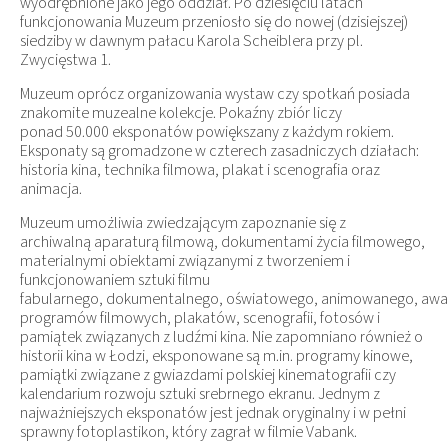
wyodrębnione jako jego oddział. Po dziesięciu latach
funkcjonowania Muzeum przeniosło się do nowej (dzisiejszej)
siedziby w dawnym pałacu Karola Scheiblera przy pl.
Zwycięstwa 1.
Muzeum oprócz organizowania wystaw czy spotkań posiada
znakomite muzealne kolekcje. Pokaźny zbiór liczy
ponad 50.000 eksponatów powiększany z każdym rokiem.
Eksponaty są gromadzone w czterech zasadniczych działach:
historia kina, technika filmowa, plakat i scenografia oraz
animacja.
Muzeum umożliwia zwiedzającym zapoznanie się z
archiwalną aparaturą filmową, dokumentami życia filmowego,
materialnymi obiektami związanymi z tworzeniem i
funkcjonowaniem sztuki filmu
fabularnego, dokumentalnego, oświatowego, animowanego, awang
programów filmowych, plakatów, scenografii, fotosów i
pamiątek związanych z ludźmi kina. Nie zapomniano również o
historii kina w Łodzi, eksponowane są m.in. programy kinowe,
pamiątki związane z gwiazdami polskiej kinematografii czy
kalendarium rozwoju sztuki srebrnego ekranu. Jednym z
najważniejszych eksponatów jest jednak oryginalny i w pełni
sprawny fotoplastikon, który zagrał w filmie Vabank.