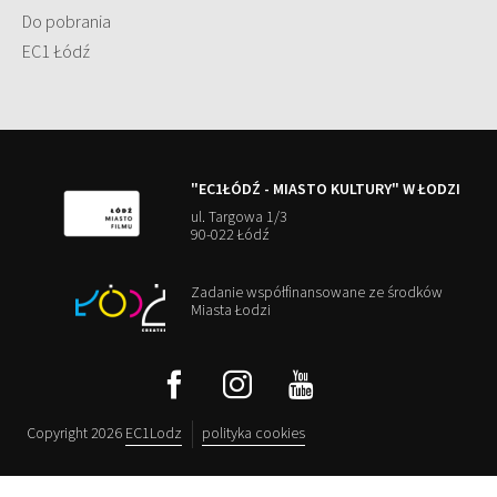
Do pobrania
EC1 Łódź
"EC1ŁÓDŹ - MIASTO KULTURY" W ŁODZI
ul. Targowa 1/3
90-022 Łódź
Zadanie współfinansowane ze środków
Miasta Łodzi
Copyright 2026
EC1Lodz
polityka cookies