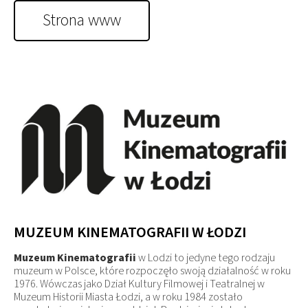
Strona www
MUZEUM KINEMATOGRAFII W ŁODZI
Muzeum Kinematografii
w Lodzi to jedyne tego rodzaju
muzeum w Polsce, które rozpoczęło swoją działalność w roku
1976. Wówczas jako Dział Kultury Filmowej i Teatralnej w
Muzeum Historii Miasta Łodzi, a w roku 1984 zostało