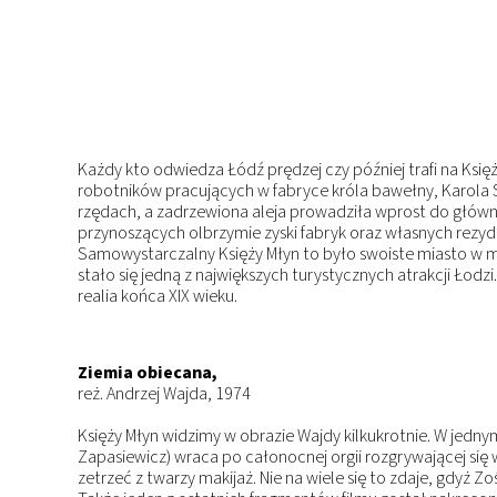
Każdy kto odwiedza Łódź prędzej czy później trafi na Księ
robotników pracujących w fabryce króla bawełny, Karola 
rzędach, a zadrzewiona aleja prowadziła wprost do główne
przynoszących olbrzymie zyski fabryk oraz własnych rezyde
Samowystarczalny Księży Młyn to było swoiste miasto w m
stało się jedną z największych turystycznych atrakcji Ło
realia końca XIX wieku.
Ziemia obiecana,
reż. Andrzej Wajda, 1974
Księży Młyn widzimy w obrazie Wajdy kilkukrotnie. W jedn
Zapasiewicz) wraca po całonocnej orgii rozgrywającej się 
zetrzeć z twarzy makijaż. Nie na wiele się to zdaje, gdyż 