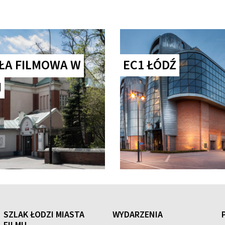
ŁA FILMOWA W
EC1 ŁÓDŹ
I
SZLAK ŁODZI MIASTA
WYDARZENIA