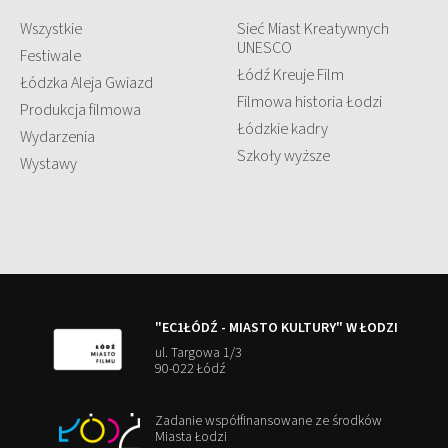
Wszystkie
Sieć Miast Kreatywnych
UNESCO
Festiwale
Łódź Kreuje Film
Łódzka Aleja Gwiazd
Filmowa historia Łodzi
Produkcja filmowa
Łódzkie kadry
Wydarzenia
Szkoły wyższe
Wystawy
"EC1ŁÓDŹ - MIASTO KULTURY" W ŁODZI
ul. Targowa 1/3
90-022 Łódź
Zadanie współfinansowane ze środków
Miasta Łodzi