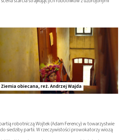
 scena starcia strajkujących robotników z uzbrojonymi
Ziemia obiecana, reż. Andrzej Wajda
z partią robotniczą Wojtek (Adam Ferency) w towarzystwie
 do siedziby partii. W rzeczywistości prowokatorzy wiozą