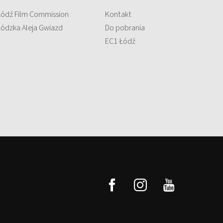
Łódź Film Commission
Kontakt
Łódzka Aleja Gwiazd
Do pobrania
EC1 Łódź