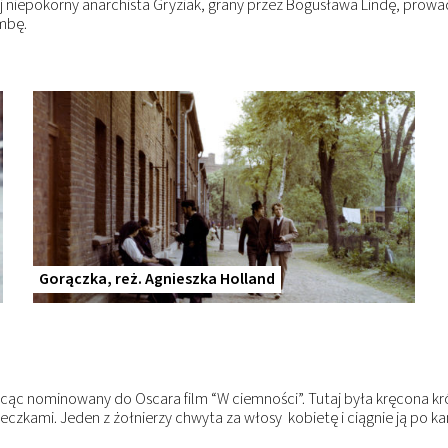
j niepokorny anarchista Gryziak, grany przez Bogusława Lindę, prowa
ombę.
Gorączka, reż. Agnieszka Holland
ręcąc nominowany do Oscara film “W ciemności”. Tutaj była kręcona kr
zkami. Jeden z żołnierzy chwyta za włosy kobietę i ciągnie ją po kami
.