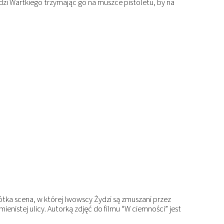
dzi Wartkiego trzymając go na muszce pistoletu, by na
ótka scena, w której lwowscy Żydzi są zmuszani przez
enistej ulicy. Autorką zdjęć do filmu “W ciemności” jest