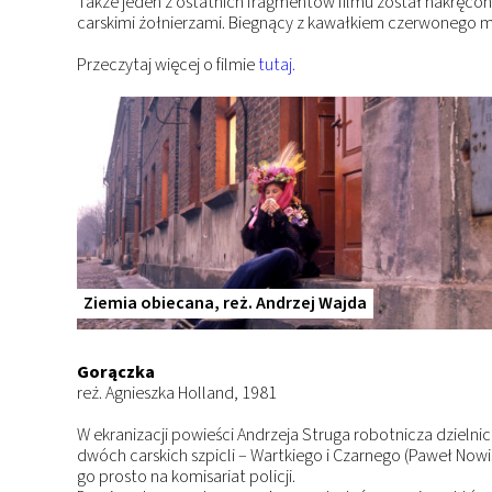
Także jeden z ostatnich fragmentów filmu został nakręcon
carskimi żołnierzami. Biegnący z kawałkiem czerwonego mat
Przeczytaj więcej o filmie
tutaj.
Ziemia obiecana, reż. Andrzej Wajda
Gorączka
reż. Agnieszka Holland, 1981
W ekranizacji powieści Andrzeja Struga robotnicza dzielni
dwóch carskich szpicli – Wartkiego i Czarnego (Paweł Nowis
go prosto na komisariat policji.