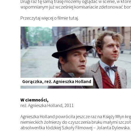
Drugi raz tę samą trasę możemy oglądać w scenie, w które
wspomnianym już wcześniej komisariacie zdetonować b
Przeczytaj więcej o filmie
tutaj.
Gorączka, reż. Agnieszka Holland
W ciemności,
reż. Agnieszka Holland, 2011
Agnieszka Holland powróciła jeszcze raz na Księży Młyn k
niemieckich żołnierzy do czyszczenia bruku małymi szczotec
absolwentka łódzkiej Szkoły Filmowej – Jolanta Dylewska