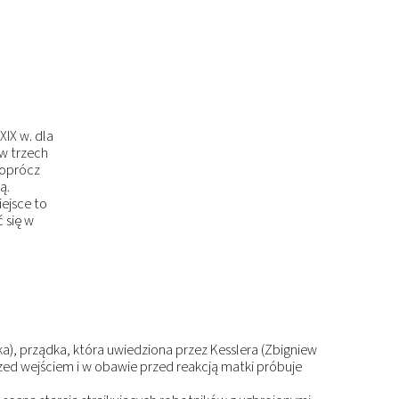
XIX w. dla
w trzech
 oprócz
ą.
ejsce to
 się w
a), prządka, która uwiedziona przez Kesslera (Zbigniew
rzed wejściem i w obawie przed reakcją matki próbuje