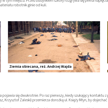
y w tym miejscu. Przed budynkiem szkoły rozgrywa się pełna napięcia
eriału robotnik ginie od kuli.
Ziemia obiecana, reż. Andrzej Wajda
ca pojawia się dwukrotnie. Po raz pierwszy, kiedy szukający kontaktu 
z, Krzysztof Zaleski) przemierza dorożką ul. Księży Młyn, by dojechać