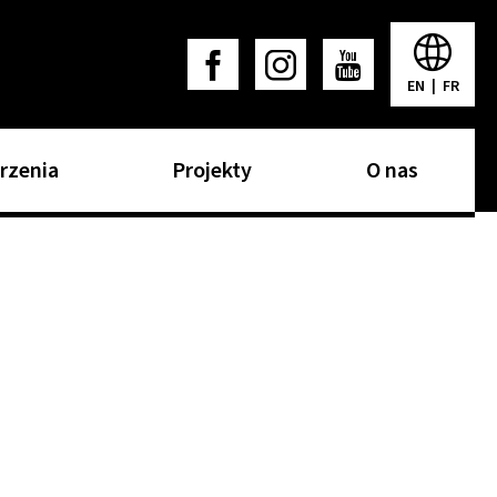
EN
|
FR
rzenia
Projekty
O nas