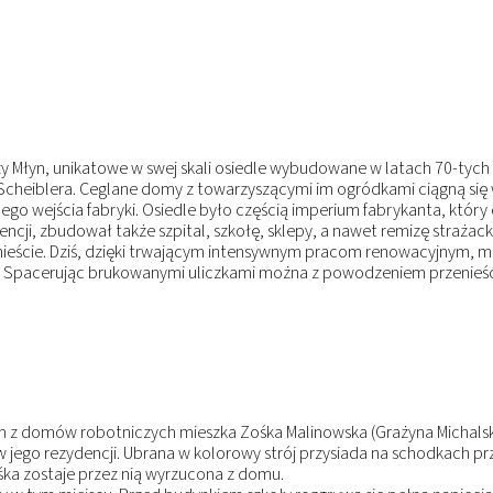
ży Młyn, unikatowe w swej skali osiedle wybudowane w latach 70-tych 
Scheiblera. Ceglane domy z towarzyszącymi im ogródkami ciągną się 
go wejścia fabryki. Osiedle było częścią imperium fabrykanta, który
ncji, zbudował także szpital, szkołę, sklepy, a nawet remizę strażack
ieście. Dziś, dzięki trwającym intensywnym pracom renowacyjnym, mi
dzi. Spacerując brukowanymi uliczkami można z powodzeniem przenieść
ym z domów robotniczych mieszka Zośka Malinowska (Grażyna Michalsk
w jego rezydencji. Ubrana w kolorowy strój przysiada na schodkach p
Zośka zostaje przez nią wyrzucona z domu.