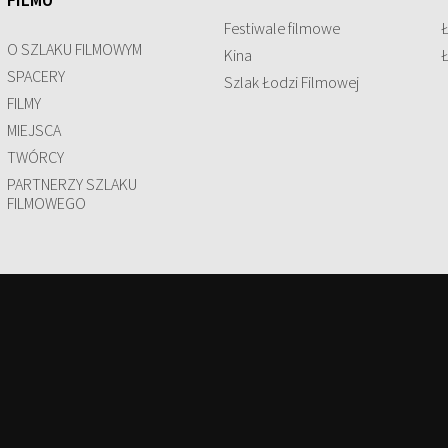
FILMU
Festiwale filmowe
O SZLAKU FILMOWYM
Kina
SPACERY
Szlak Łodzi Filmowej
FILMY
MIEJSCA
TWÓRCY
PARTNERZY SZLAKU
FILMOWEGO