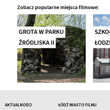
Zobacz popularne miejsca filmowe:
GROTA W PARKU
SZKO
ŹRÓDLISKA II
ŁODZ
AKTUALNOŚCI
ŁÓDŹ MIASTO FILMU