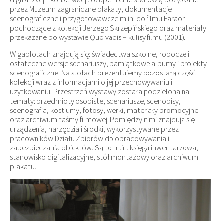
przez Muzeum zagraniczne plakaty, dokumentacje
scenograficzne i przygotowawcze m.in. do filmu Faraon
pochodzące z kolekcji Jerzego Skrzepińskiego oraz materiały
przekazane po wystawie Quo vadis – kulisy filmu (2001).
W gablotach znajdują się: świadectwa szkolne, robocze i
ostateczne wersje scenariuszy, pamiątkowe albumy i projekty
scenograficzne. Na stołach prezentujemy pozostałą część
kolekcji wraz z informacjami o jej przechowywaniu i
użytkowaniu. Przestrzeń wystawy została podzielona na
tematy: przedmioty osobiste, scenariusze, scenopisy,
scenografia, kostiumy, fotosy, werki, materiały promocyjne
oraz archiwum taśmy filmowej. Pomiędzy nimi znajdują się
urządzenia, narzędzia i środki, wykorzystywane przez
pracowników Działu Zbiorów do opracowywania i
zabezpieczania obiektów. Są to m.in. księga inwentarzowa,
stanowisko digitalizacyjne, stół montażowy oraz archiwum
plakatu.