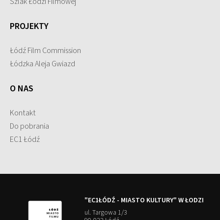
Szlak Łodzi Filmowej
PROJEKTY
Łódź Film Commission
Łódzka Aleja Gwiazd
O NAS
Kontakt
Do pobrania
EC1 Łódź
"EC1ŁÓDŹ - MIASTO KULTURY" W ŁODZI
ul. Targowa 1/3