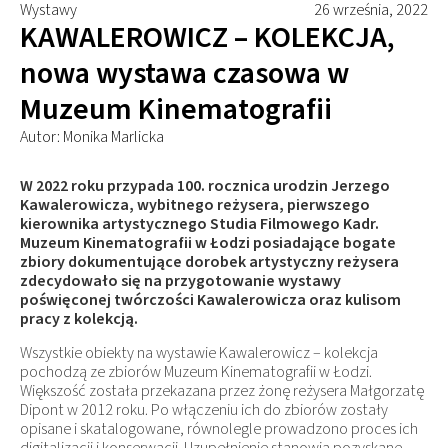
Wystawy
26 września, 2022
KAWALEROWICZ – KOLEKCJA,
nowa wystawa czasowa w
Muzeum Kinematografii
Autor: Monika Marlicka
W 2022 roku przypada 100. rocznica urodzin Jerzego
Kawalerowicza, wybitnego reżysera, pierwszego
kierownika artystycznego Studia Filmowego Kadr.
Muzeum Kinematografii w Łodzi posiadające bogate
zbiory dokumentujące dorobek artystyczny reżysera
zdecydowało się na przygotowanie wystawy
poświęconej twórczości Kawalerowicza oraz kulisom
pracy z kolekcją.
Wszystkie obiekty na wystawie Kawalerowicz – kolekcja
pochodzą ze zbiorów Muzeum Kinematografii w Łodzi.
Większość została przekazana przez żonę reżysera Małgorzatę
Dipont w 2012 roku. Po włączeniu ich do zbiorów zostały
opisane i skatalogowane, równolegle prowadzono proces ich
digitalizacji i konserwacji. Uzupełnienie stanowią pozyskane