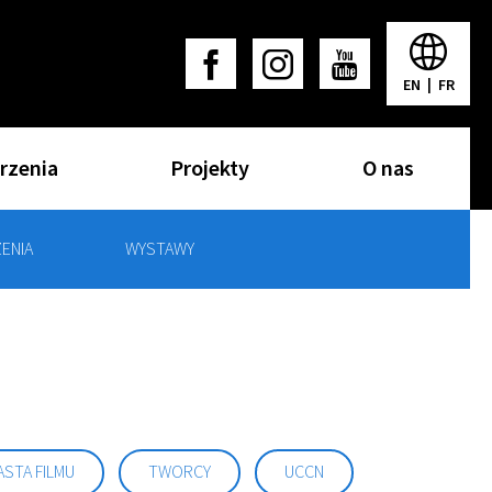
EN
|
FR
rzenia
Projekty
O nas
ENIA
WYSTAWY
ASTA FILMU
TWORCY
UCCN