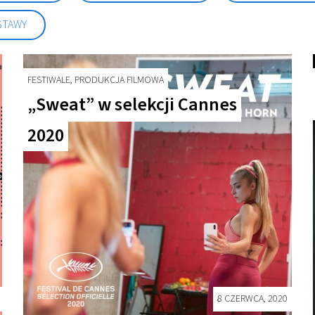
STAWY
FESTIWALE, PRODUKCJA FILMOWA
„Sweat” w selekcji Cannes
2020
8 CZERWCA, 2020