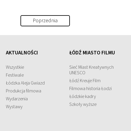
Poprzednia
AKTUALNOŚCI
ŁÓDŹ MIASTO FILMU
Wszystkie
Sieć Miast Kreatywnych
UNESCO
Festiwale
Łódź Kreuje Film
Łódzka Aleja Gwiazd
Filmowa historia Łodzi
Produkcja filmowa
Łódzkie kadry
Wydarzenia
Szkoły wyższe
Wystawy