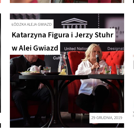
ŁÓDZKA ALEJA GWIAZD
Katarzyna Figura i Jerzy Stuhr
w Alei Gwiazd
29 GRUDNIA, 2019