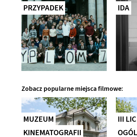
PRZYPADEK
IDA
Zobacz popularne miejsca filmowe:
MUZEUM
III L
KINEMATOGRAFII
OGÓL