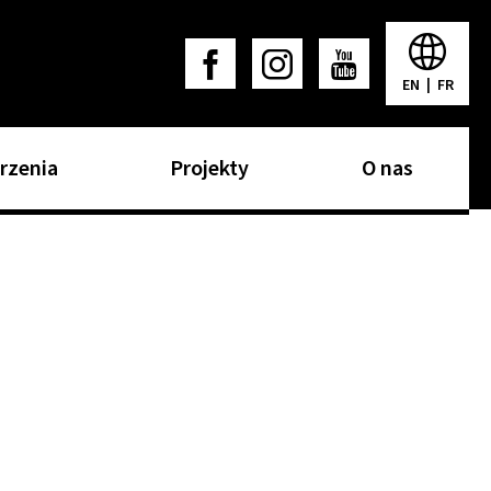
EN
|
FR
rzenia
Projekty
O nas