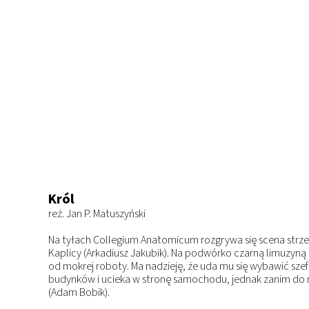
Król
reż. Jan P. Matuszyński
Na tyłach Collegium Anatomicum rozgrywa się scena str
Kaplicy (Arkadiusz Jakubik). Na podwórko czarną limuzyną 
od mokrej roboty. Ma nadzieję, że uda mu się wybawić szef
budynków i ucieka w stronę samochodu, jednak zanim do n
(Adam Bobik).