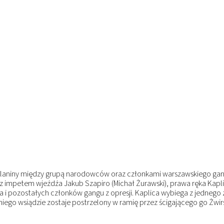
zelaniny między grupą narodowców oraz członkami warszawskiego g
z impetem wjeżdża Jakub Szapiro (Michał Żurawski), prawa ręka Kaplic
a i pozostałych członków gangu z opresji. Kaplica wybiega z jednego 
iego wsiądzie zostaje postrzelony w ramię przez ścigającego go Żwir