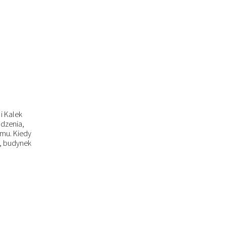
i Kalek
dzenia,
emu. Kiedy
), budynek