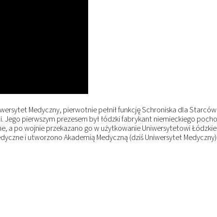
rsytet Medyczny, pierwotnie pełnił funkcję Schroniska dla Starców 
. Jego pierwszym prezesem był łódzki fabrykant niemieckiego pocho
jne, a po wojnie przekazano go w użytkowanie Uniwersytetowi Łódzki
medyczne i utworzono Akademią Medyczną (dziś Uniwersytet Medyczny