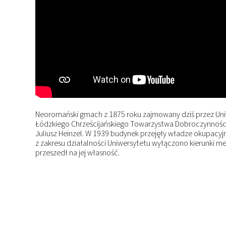
Neoromański gmach z 1875 roku zajmowany dziś przez Uniwe
Łódzkiego Chrześcijańskiego Towarzystwa Dobroczynności
Juliusz Heinzel. W 1939 budynek przejęły władze okupacy
z zakresu działalności Uniwersytetu wyłączono kierunki 
przeszedł na jej własność.