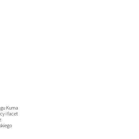
angu Kuma
y i facet
z
skiego