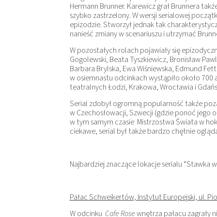
Hermann Brunner. Karewicz grał Brunnera także 
szybko zastrzelony. W wersji serialowej pocz
epizodzie. Stworzył jednak tak charakterystyc
nanieść zmiany w scenariuszu i utrzymać Brunn
W pozostałych rolach pojawiały się epizodyczni
Gogolewski, Beata Tyszkiewicz, Bronisław Pawl
Barbara Brylska, Ewa Wiśniewska, Edmund Fet
w osiemnastu odcinkach wystąpiło około 700 ak
teatralnych Łodzi, Krakowa, Wrocławia i Gdańs
Serial zdobył ogromną popularność także poza
w Czechosłowacji, Szwecji (gdzie ponoć jego 
w tym samym czasie Mistrzostwa Świata w hokej
ciekawe, serial był także bardzo chętnie oglą
Najbardziej znaczące lokacje serialu “Stawka wi
Pałac Schweikertów, Instytut Europejski, ul. P
W odcinku
Cafe Rose
wnętrza pałacu zagrały n