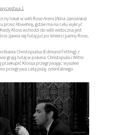
Zwycięstwa 1
ny lokal w willi Rose Arens (Alina Janowska)
u przez Abwehrę, gdzie ma na celu wykryć
Kiedy Kloss wchodzi do willi widoczna jest
s zjawia się tutaj już po śmierci panny Rose,
tkania Christopulisa (Edmund Fetting) z
e grają tutaj w pokera. Christopulis i Witte
się przekupić Klossa przegrywając wysokie
elowo przegrywa całą pulę. orientalnego