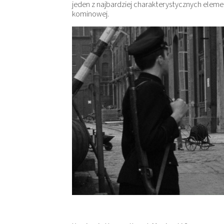
jeden z najbardziej charakterystycznych elem
kominowej.