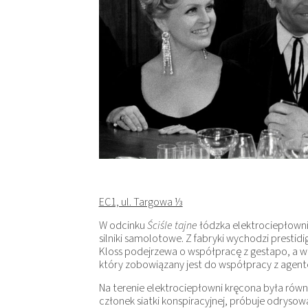
EC1, ul. Targowa ⅓
W odcinku
Ściśle tajne
łódzka elektrociepłowni
silniki samolotowe. Z fabryki wychodzi prestidi
Kloss podejrzewa o współpracę z gestapo, a w 
który zobowiązany jest do współpracy z agent
Na terenie elektrociepłowni kręcona była równi
członek siatki konspiracyjnej, próbuje odryso