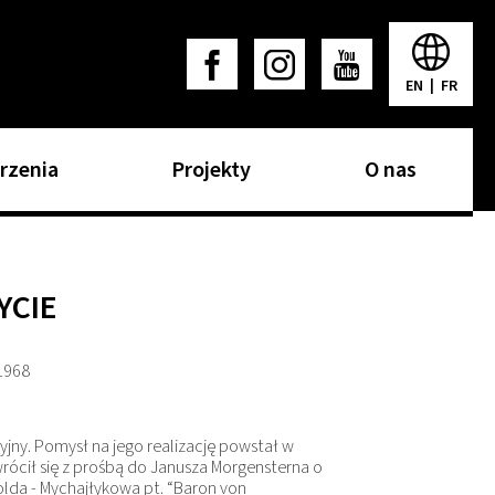
EN
|
FR
rzenia
Projekty
O nas
YCIE
 1968
zyjny. Pomysł na jego realizację powstał w
zwrócił się z prośbą do Janusza Morgensterna o
Dolda - Mychajłykowa pt. “Baron von