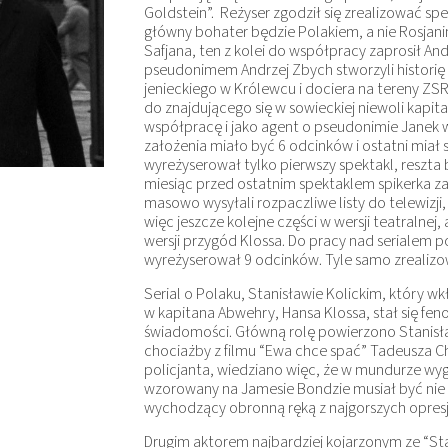
Goldstein”. Reżyser zgodził się zrealizować sp
główny bohater będzie Polakiem, a nie Rosjan
Safjana, ten z kolei do współpracy zaprosił A
pseudonimem Andrzej Zbych stworzyli historię 
jenieckiego w Królewcu i dociera na tereny ZSR
do znajdującego się w sowieckiej niewoli kapita
współpracę i jako agent o pseudonimie Janek wc
założenia miało być 6 odcinków i ostatni miał
wyreżyserował tylko pierwszy spektakl, reszta 
miesiąc przed ostatnim spektaklem spikerka z
masowo wysyłali rozpaczliwe listy do telewizji,
więc jeszcze kolejne części w wersji teatralnej,
wersji przygód Klossa. Do pracy nad serialem 
wyreżyserował 9 odcinków. Tyle samo zrealizow
Serial o Polaku, Stanisławie Kolickim, który w
w kapitana Abwehry, Hansa Klossa, stał się fen
świadomości. Główną rolę powierzono Stanisła
chociażby z filmu “Ewa chce spać” Tadeusza C
policjanta, wiedziano więc, że w mundurze wyg
wzorowany na Jamesie Bondzie musiał być nie t
wychodzący obronną ręką z najgorszych opresji,
Drugim aktorem najbardziej kojarzonym ze “Sta