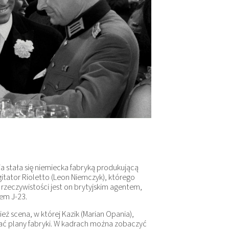
a stała się niemiecka fabryką produkującą
gitator Rioletto (Leon Niemczyk), którego
rzeczywistości jest on brytyjskim agentem,
em J-23.
eż scena, w której Kazik (Marian Opania),
wać plany fabryki. W kadrach można zobaczyć