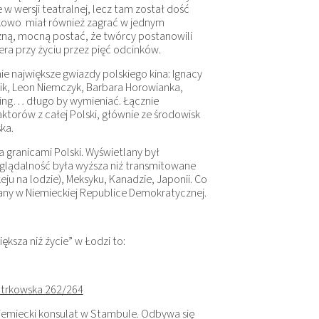
w wersji teatralnej, lecz tam został dość
ątkowo miał również zagrać w jednym
zną, mocną postać, że twórcy postanowili
era przy życiu przez pięć odcinków.
e największe gwiazdy polskiego kina: Ignacy
ik, Leon Niemczyk, Barbara Horowianka,
ting… długo by wymieniać. Łącznie
torów z całej Polski, głównie ze środowisk
ka.
 granicami Polski. Wyświetlany był
oglądalność była wyższa niż transmitowane
u na lodzie), Meksyku, Kanadzie, Japonii. Co
dany w Niemieckiej Republice Demokratycznej.
ększa niż życie” w Łodzi to:
iotrkowska 262/264
iemiecki konsulat w Stambule. Odbywa się