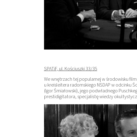
SPATiF, ul. Kościuszki 33/35
We wnętrzach tej popularnej w środowisku fil
u kreisleitera radomskiego NSDAP w odcinku Ściś
(Igor Śmiałowski), jego podwładnego Puschkeg
prestidigitatora, specjalistę wiedzy okultystyc