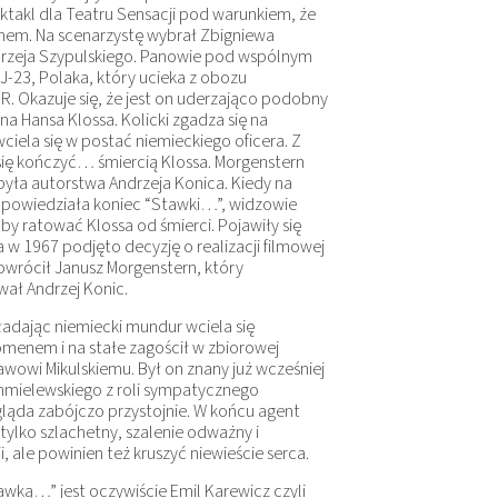
ektakl dla Teatru Sensacji pod warunkiem, że
inem. Na scenarzystę wybrał Zbigniewa
ndrzeja Szypulskiego. Panowie pod wspólnym
J-23, Polaka, który ucieka z obozu
R. Okazuje się, że jest on uderzająco podobny
na Hansa Klossa. Kolicki zgadza się na
iela się w postać niemieckiego oficera. Z
 się kończyć… śmiercią Klossa. Morgenstern
była autorstwa Andrzeja Konica. Kiedy na
apowiedziała koniec “Stawki…”, widzowie
 by ratować Klossa od śmierci. Pojawiły się
 a w 1967 podjęto decyzję o realizacji filmowej
powrócił Janusz Morgenstern, który
ał Andrzej Konic.
kładając niemiecki mundur wciela się
omenem i na stałe zagościł w zbiorowej
wowi Mikulskiemu. Był on znany już wcześniej
hmielewskiego z roli sympatycznego
ląda zabójczo przystojnie. W końcu agent
ylko szlachetny, szalenie odważny i
 ale powinien też kruszyć niewieście serca.
wką…” jest oczywiście Emil Karewicz czyli