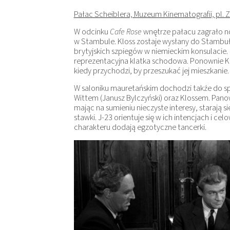
Pałac Scheiblera, Muzeum Kinematografii, pl. 
W odcinku
Cafe Rose
wnętrze pałacu zagrało noc
w Stambule. Kloss zostaje wysłany do Stambuł
brytyjskich szpiegów w niemieckim konsulacie. 
reprezentacyjna klatka schodowa. Ponownie Klos
kiedy przychodzi, by przeszukać jej mieszkanie.
W saloniku mauretańskim dochodzi także do spo
Wittem (Janusz Bylczyński) oraz Klossem. Panowi
mając na sumieniu nieczyste interesy, starają 
stawki. J-23 orientuje się w ich intencjach i c
charakteru dodają egzotyczne tancerki.