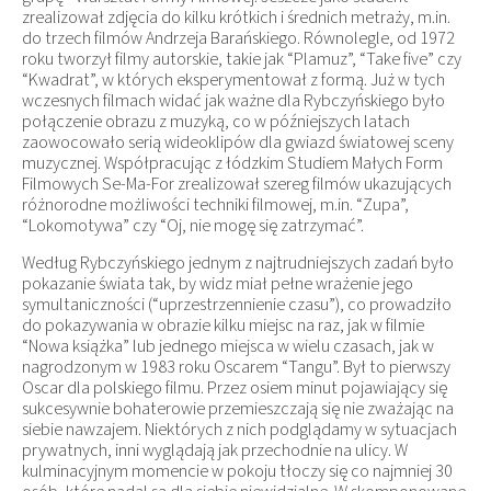
zrealizował zdjęcia do kilku krótkich i średnich metraży, m.in.
do trzech filmów Andrzeja Barańskiego. Równolegle, od 1972
roku tworzył filmy autorskie, takie jak “Plamuz”, “Take five” czy
“Kwadrat”, w których eksperymentował z formą. Już w tych
wczesnych filmach widać jak ważne dla Rybczyńskiego było
połączenie obrazu z muzyką, co w późniejszych latach
zaowocowało serią wideoklipów dla gwiazd światowej sceny
muzycznej. Współpracując z łódzkim Studiem Małych Form
Filmowych Se-Ma-For zrealizował szereg filmów ukazujących
różnorodne możliwości techniki filmowej, m.in. “Zupa”,
“Lokomotywa” czy “Oj, nie mogę się zatrzymać”.
Według Rybczyńskiego jednym z najtrudniejszych zadań było
pokazanie świata tak, by widz miał pełne wrażenie jego
symultaniczności (“uprzestrzennienie czasu”), co prowadziło
do pokazywania w obrazie kilku miejsc na raz, jak w filmie
“Nowa książka” lub jednego miejsca w wielu czasach, jak w
nagrodzonym w 1983 roku Oscarem “Tangu”. Był to pierwszy
Oscar dla polskiego filmu. Przez osiem minut pojawiający się
sukcesywnie bohaterowie przemieszczają się nie zważając na
siebie nawzajem. Niektórych z nich podglądamy w sytuacjach
prywatnych, inni wyglądają jak przechodnie na ulicy. W
kulminacyjnym momencie w pokoju tłoczy się co najmniej 30