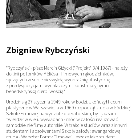
Zbigniew Rybczyński
"Rybczyński - pisze Marcin Giżycki ("Projekt" 3/4 1987) - należy
do linii potomków Mélièsa - filmowych rękodzielników,
łączących w sobie niezwykłą wyobraźnię plastyczną
z predyspozycjami wynalazczymi, konstrukcyjnymi i
benedyktyńską cierpliwością."
Urodził się 27 stycznia 1949 roku w Łodzi. Ukończył liceum
plastyczne w Warszawie, a w 1969 rozpoczął studia w Łódzkiej
Szkole Filmowej na wydziale operatorskim, by - jak sam
twierdził w wielu wywiadach - móc w całości realizować
samodzielnie filmy autorskie. W trakcie studiów wraz z innymi
studentami i absolwentami Szkoły założył awangardową
grupę - Warsztat Formy Filmowej. Jeszcze jako student