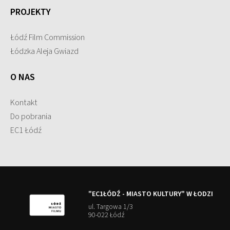
PROJEKTY
Łódź Film Commission
Łódzka Aleja Gwiazd
O NAS
Kontakt
Do pobrania
EC1 Łódź
"EC1ŁÓDŹ - MIASTO KULTURY" W ŁODZI
ul. Targowa 1/3
90-022 Łódź