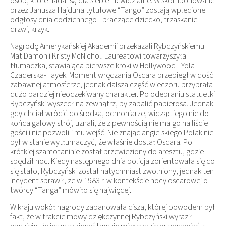
osób, które nadal są dla siebie niewidzialne. W skomponowane
przez Janusza Hajduna tytułowe “Tango” zostają wplecione
odgłosy dnia codziennego - płaczące dziecko, trzaskanie
drzwi, krzyk.
Nagrodę Amerykańskiej Akademii przekazali Rybczyńskiemu
Mat Damon i Kristy McNichol. Laureatowi towarzyszyła
tłumaczka, stawiająca pierwsze kroki w Hollywood - Yola
Czaderska-Hayek. Moment wręczania Oscara przebiegł w dość
zabawnej atmosferze, jednak dalsza część wieczoru przybrała
dużo bardziej nieoczekiwany charakter. Po odebraniu statuetki
Rybczyński wyszedł na zewnątrz, by zapalić papierosa. Jednak
gdy chciał wrócić do środka, ochroniarze, widząc jego nie do
końca galowy strój, uznali, że z pewnością nie ma go na liście
gości i nie pozwolili mu wejść. Nie znając angielskiego Polak nie
był w stanie wytłumaczyć, że właśnie dostał Oscara. Po
krótkiej szamotaninie został przewieziony do aresztu, gdzie
spędził noc. Kiedy następnego dnia policja zorientowała się co
się stało, Rybczyński został natychmiast zwolniony, jednak ten
incydent sprawił, że w 1983 r. w kontekście nocy oscarowej o
twórcy “Tanga” mówiło się najwięcej.
W kraju wokół nagrody zapanowała cisza, której powodem był
fakt, że w trakcie mowy dziękczynnej Rybczyński wyraził