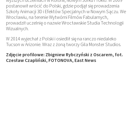
wyższych uczelniach w Kolonii, Nowym Jorku i Tokio. W 2009
postanowił wrócić do Polski, gdzie podjął się prowadzenia
Szkoły Animacji 3D i Efektów Specjalnych w Nowym Sączu. We
Wrocławiu, na terenie Wytwórni Filmów Fabularnych,
prowadził uczelnię o nazwie Wrocławskie Studia Technologii
Wizualnych.
W 2014 wyjechał z Polski i osiedlił się na ranczo niedaleko
Tucson w Arizonie. Wraz z żoną tworzy Gila Monster Studios.
Zdjęcie profilowe: Zbigniew Rybczyński z Oscarem, fot.
Czesław Czapliński, FOTONOVA, East News