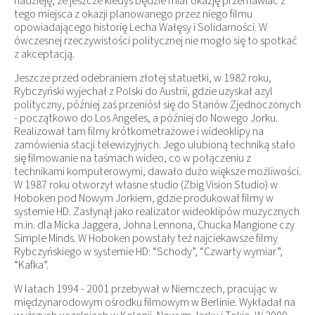
nadzieję, że jeszcze kiedyś będzie miał okazję przemawiać z
tego miejsca z okazji planowanego przez niego filmu
opowiadającego historię Lecha Wałęsy i Solidarności. W
ówczesnej rzeczywistości politycznej nie mogło się to spotkać
z akceptacją.
Jeszcze przed odebraniem złotej statuetki, w 1982 roku,
Rybczyński wyjechał z Polski do Austrii, gdzie uzyskał azyl
polityczny, później zaś przeniósł się do Stanów Zjednoczonych
- początkowo do Los Angeles, a później do Nowego Jorku.
Realizował tam filmy krótkometrażowe i wideoklipy na
zamówienia stacji telewizyjnych. Jego ulubioną techniką stało
się filmowanie na taśmach wideo, co w połączeniu z
technikami komputerowymi, dawało dużo większe możliwości.
W 1987 roku otworzył własne studio (Zbig Vision Studio) w
Hoboken pod Nowym Jorkiem, gdzie produkował filmy w
systemie HD. Zasłynął jako realizator wideoklipów muzycznych
m.in. dla Micka Jaggera, Johna Lennona, Chucka Mangione czy
Simple Minds. W Hoboken powstały też najciekawsze filmy
Rybczyńskiego w systemie HD: “Schody”, “Czwarty wymiar”,
“Kafka”.
W latach 1994 - 2001 przebywał w Niemczech, pracując w
międzynarodowym ośrodku filmowym w Berlinie. Wykładał na