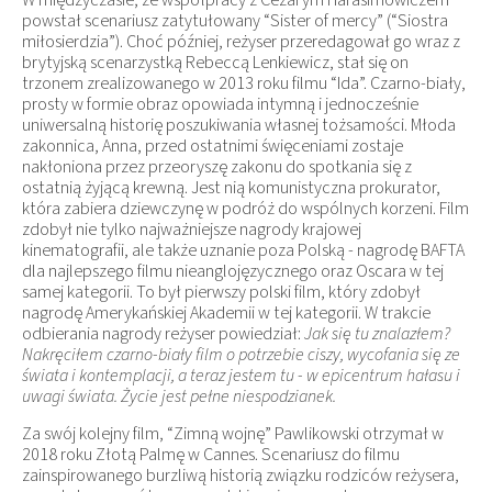
powstał scenariusz zatytułowany “Sister of mercy” (“Siostra
miłosierdzia”). Choć później, reżyser przeredagował go wraz z
brytyjską scenarzystką Rebeccą Lenkiewicz, stał się on
trzonem zrealizowanego w 2013 roku filmu “Ida”. Czarno-biały,
prosty w formie obraz opowiada intymną i jednocześnie
uniwersalną historię poszukiwania własnej tożsamości. Młoda
zakonnica, Anna, przed ostatnimi święceniami zostaje
nakłoniona przez przeoryszę zakonu do spotkania się z
ostatnią żyjącą krewną. Jest nią komunistyczna prokurator,
która zabiera dziewczynę w podróż do wspólnych korzeni. Film
zdobył nie tylko najważniejsze nagrody krajowej
kinematografii, ale także uznanie poza Polską - nagrodę BAFTA
dla najlepszego filmu nieanglojęzycznego oraz Oscara w tej
samej kategorii. To był pierwszy polski film, który zdobył
nagrodę Amerykańskiej Akademii w tej kategorii. W trakcie
odbierania nagrody reżyser powiedział:
Jak się tu znalazłem?
Nakręciłem czarno-biały film o potrzebie ciszy, wycofania się ze
świata i kontemplacji, a teraz jestem tu - w epicentrum hałasu i
uwagi świata. Życie jest pełne niespodzianek.
Za swój kolejny film, “Zimną wojnę” Pawlikowski otrzymał w
2018 roku Złotą Palmę w Cannes. Scenariusz do filmu
zainspirowanego burzliwą historią związku rodziców reżysera,