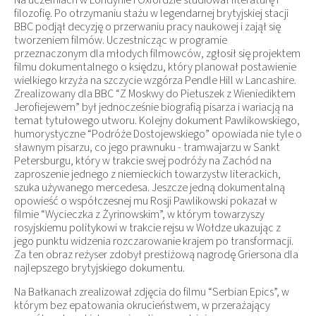
filozofię. Po otrzymaniu stażu w legendarnej brytyjskiej stacji
BBC podjął decyzję o przerwaniu pracy naukowej i zajął się
tworzeniem filmów. Uczestnicząc w programie
przeznaczonym dla młodych filmowców, zgłosił się projektem
filmu dokumentalnego o księdzu, który planował postawienie
wielkiego krzyża na szczycie wzgórza Pendle Hill w Lancashire.
Zrealizowany dla BBC “Z Moskwy do Pietuszek z Wieniediktem
Jerofiejewem” był jednocześnie biografią pisarza i wariacją na
temat tytułowego utworu. Kolejny dokument Pawlikowskiego,
humorystyczne “Podróże Dostojewskiego” opowiada nie tyle o
sławnym pisarzu, co jego prawnuku - tramwajarzu w Sankt
Petersburgu, który w trakcie swej podróży na Zachód na
zaproszenie jednego z niemieckich towarzystw literackich,
szuka używanego mercedesa. Jeszcze jedną dokumentalną
opowieść o współczesnej mu Rosji Pawlikowski pokazał w
filmie “Wycieczka z Żyrinowskim”, w którym towarzyszy
rosyjskiemu politykowi w trakcie rejsu w Wołdze ukazując z
jego punktu widzenia rozczarowanie krajem po transformacji.
Za ten obraz reżyser zdobył prestiżową nagrodę Griersona dla
najlepszego brytyjskiego dokumentu.
Na Bałkanach zrealizował zdjęcia do filmu “Serbian Epics”, w
którym bez epatowania okrucieństwem, w przerażający