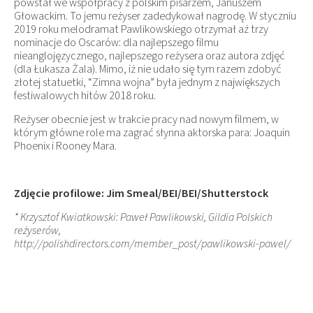
powstał we współpracy z polskim pisarzem, Januszem
Głowackim. To jemu reżyser zadedykował nagrodę. W styczniu
2019 roku melodramat Pawlikowskiego otrzymał aż trzy
nominacje do Oscarów: dla najlepszego filmu
nieanglojęzycznego, najlepszego reżysera oraz autora zdjęć
(dla Łukasza Żala). Mimo, iż nie udało się tym razem zdobyć
złotej statuetki, “Zimna wojna” była jednym z największych
festiwalowych hitów 2018 roku.
Reżyser obecnie jest w trakcie pracy nad nowym filmem, w
którym główne role ma zagrać słynna aktorska para: Joaquin
Phoenix i Rooney Mara.
Zdjęcie profilowe: Jim Smeal/BEI/BEI/Shutterstock
* Krzysztof Kwiatkowski: Paweł Pawlikowski, Gildia Polskich
reżyserów,
http://polishdirectors.com/member_post/pawlikowski-pawel/