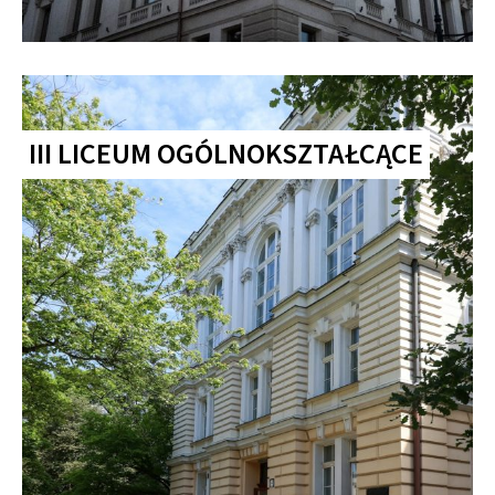
III LICEUM OGÓLNOKSZTAŁCĄCE