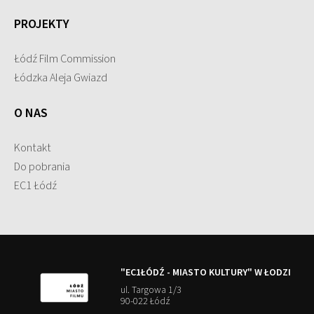
PROJEKTY
Łódź Film Commission
Łódzka Aleja Gwiazd
O NAS
Kontakt
Do pobrania
EC1 Łódź
"EC1ŁÓDŹ - MIASTO KULTURY" W ŁODZI
ul. Targowa 1/3
90-022 Łódź