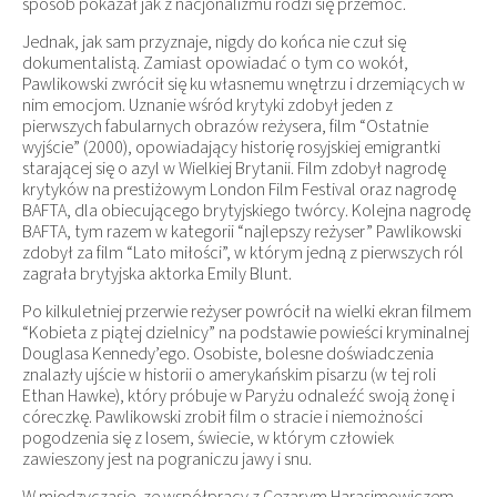
sposób pokazał jak z nacjonalizmu rodzi się przemoc.
Jednak, jak sam przyznaje, nigdy do końca nie czuł się
dokumentalistą. Zamiast opowiadać o tym co wokół,
Pawlikowski zwrócił się ku własnemu wnętrzu i drzemiących w
nim emocjom. Uznanie wśród krytyki zdobył jeden z
pierwszych fabularnych obrazów reżysera, film “Ostatnie
wyjście” (2000), opowiadający historię rosyjskiej emigrantki
starającej się o azyl w Wielkiej Brytanii. Film zdobył nagrodę
krytyków na prestiżowym London Film Festival oraz nagrodę
BAFTA, dla obiecującego brytyjskiego twórcy. Kolejna nagrodę
BAFTA, tym razem w kategorii “najlepszy reżyser” Pawlikowski
zdobył za film “Lato miłości”, w którym jedną z pierwszych ról
zagrała brytyjska aktorka Emily Blunt.
Po kilkuletniej przerwie reżyser powrócił na wielki ekran filmem
“Kobieta z piątej dzielnicy” na podstawie powieści kryminalnej
Douglasa Kennedy’ego. Osobiste, bolesne doświadczenia
znalazły ujście w historii o amerykańskim pisarzu (w tej roli
Ethan Hawke), który próbuje w Paryżu odnaleźć swoją żonę i
córeczkę. Pawlikowski zrobił film o stracie i niemożności
pogodzenia się z losem, świecie, w którym człowiek
zawieszony jest na pograniczu jawy i snu.
W międzyczasie, ze współpracy z Cezarym Harasimowiczem