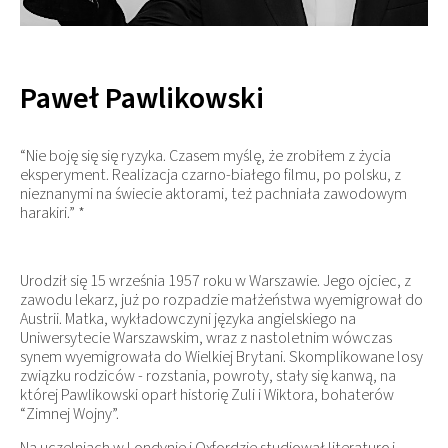
Paweł Pawlikowski
“Nie boję się się ryzyka. Czasem myślę, że zrobiłem z życia
eksperyment. Realizacja czarno-białego filmu, po polsku, z
nieznanymi na świecie aktorami, też pachniała zawodowym
harakiri.” *
Urodził się 15 września 1957 roku w Warszawie. Jego ojciec, z
zawodu lekarz, już po rozpadzie małżeństwa wyemigrował do
Austrii. Matka, wykładowczyni języka angielskiego na
Uniwersytecie Warszawskim, wraz z nastoletnim wówczas
synem wyemigrowała do Wielkiej Brytani. Skomplikowane losy
związku rodziców - rozstania, powroty, stały się kanwą, na
której Pawlikowski oparł historię Zuli i Wiktora, bohaterów
“Zimnej Wojny”.
Na uczelniach w Londynie i Oxfordzie studiował literaturę i