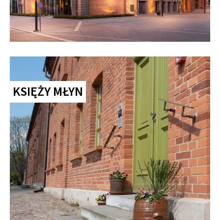
KSIĘŻY MŁYN