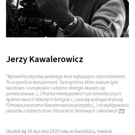
Jerzy Kawalerowicz
“
Był wśród artystów polskiego kina najlepszym rzemieślnikiem.
To oczywiście komplement. Tworzył kino, które zawsze było
światowe i europejskie i właśnie dlatego okazało się
ponadczasowe. (...) Pośród młodopolskich lub romantycznych
tęsknot swoich sławnych kolegów (...) poezję wzbogacał prozą.
Filmowa panorama Kawalerowicza polegała (...) na wyłapywaniu
obrazów z różnych stron: literackich, filmowych i aktorskich.”
[*]
Urodził się 19 stycznia 1922 roku w Gwoźdźcu, mieście