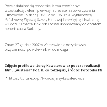
Poza działalnością reżyserską, Kawalerowicz był
współzałożycielem i pierwszym prezesem Stowarzyszenia
Filmowców Polskich (1966), a od 1980 roku wykładowcą
Państwowej Wyższej Szkoły Filmowej Telewizyjnej i Teatralnej
w Łodzi. 23 marca 1998 roku został uhonorowany doktoratem
honoris causa Sorbony.
Zmarł 27 grudnia 2007 w Warszawie nie odzyskawszy
przytomności po wylewie krwi do mózgu.
Zdjęcie profilowe: Jerzy Kawalerowicz podcza realizacji
filmu „Austeria”. Fot. K. Kołodziejski, źródło: Fototeka FN
[*]
https://culture.pl/pl/tworca/jerzy-kawalerowicz