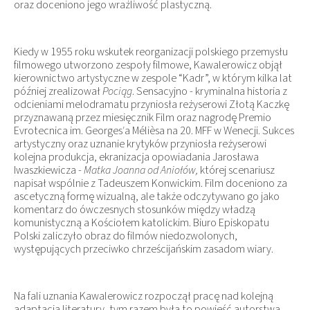
oraz doceniono jego wrażliwość plastyczną.
Kiedy w 1955 roku wskutek reorganizacji polskiego przemysłu
filmowego utworzono zespoły filmowe, Kawalerowicz objął
kierownictwo artystyczne w zespole “Kadr”, w którym kilka lat
później zrealizował
Pociąg
. Sensacyjno - kryminalna historia z
odcieniami melodramatu przyniosła reżyserowi Złotą Kaczkę
przyznawaną przez miesięcznik Film oraz nagrodę Premio
Evrotecnica im. Georges′a Mélièsa na 20. MFF w Wenecji. Sukces
artystyczny oraz uznanie krytyków przyniosła reżyserowi
kolejna produkcja, ekranizacja opowiadania Jarosława
Iwaszkiewicza -
Matka Joanna od Aniołów,
której scenariusz
napisał wspólnie z Tadeuszem Konwickim. Film doceniono za
ascetyczną formę wizualną, ale także odczytywano go jako
komentarz do ówczesnych stosunków między władzą
komunistyczną a Kościołem katolickim. Biuro Episkopatu
Polski zaliczyło obraz do filmów niedozwolonych,
występujących przeciwko chrześcijańskim zasadom wiary.
Na fali uznania Kawalerowicz rozpoczął pracę nad kolejną
adaptacją literatury, tym razem była to powieść autorstwa