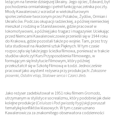
leżącym na terenie dzisiejszej Ukrainy. Jego ojciec, Edward, był
pochodzenia ormiańskiego i pełnił funkcję naczelnika poczty.
Młody Kawalerowicz wzrastał w wielokulturowym
społeczeństwie tworzonym przez Polaków, Żydów, Ormian i
Ukraińców. Podczas okupacji radzieckiej, a później niemieckiej
mieszkał z rodziną w Stanisławowie, gdzie pracował w
lokomotywowni, a później jako tragarz i magazynier. Uciekając
przed Niemcami Kawalerowiczowie przenieśli się w 1944 roku
do Krakowa, gdzie pozostali także po wojnie. Tam, przez trzy
lata studiował na Akademii sztuk Pięknych. W tym czasie
rozpoczęła się także jego ścieżka filmowa, ponieważ w trakcie
studiów ukończył Kurs Przysposobienia Filmowego, w
formującym się Instytucie Filmowym, który później
przekształcił się w Szkołę Filmową w Łodzi. Jednocześnie
pracował jako asystent reżysera przy produkcjach:
Zakazane
piosenki, Ostatni etap, Stalowe serca i Czarci żleb
.
Jako reżyser zadebiutował w 1951 roku filmem
Gromada
,
utrzymanym w stylistyce socrealizmu, który podobnie jak dwie
kolejne produkcje (
Celuloza
i
Pod gwiazdą frygijską
) poruszał
tematykę konfliktów klasowych. W tym czasie uznano
Kawalerowicza za znakomitego obserwatora codzienności