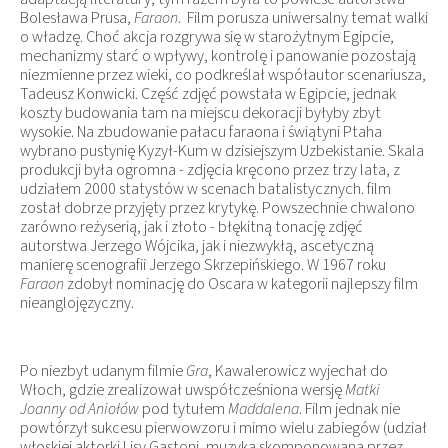
Bolesława Prusa,
Faraon
. Film porusza uniwersalny temat walki
o władzę. Choć akcja rozgrywa się w starożytnym Egipcie,
mechanizmy starć o wpływy, kontrolę i panowanie pozostają
niezmienne przez wieki, co podkreślał współautor scenariusza,
Tadeusz Konwicki. Część zdjęć powstała w Egipcie, jednak
koszty budowania tam na miejscu dekoracji byłyby zbyt
wysokie. Na zbudowanie pałacu faraona i świątyni Ptaha
wybrano pustynię Kyzył-Kum w dzisiejszym Uzbekistanie. Skala
produkcji była ogromna - zdjęcia kręcono przez trzy lata, z
udziałem 2000 statystów w scenach batalistycznych. film
został dobrze przyjęty przez krytykę. Powszechnie chwalono
zarówno reżyserią, jak i złoto - błękitną tonację zdjęć
autorstwa Jerzego Wójcika, jak i niezwykłą, ascetyczną
manierę scenografii Jerzego Skrzepińskiego. W 1967 roku
Faraon
zdobył nominację do Oscara w kategorii najlepszy film
nieanglojęzyczny.
Po niezbyt udanym filmie
Gra
, Kawalerowicz wyjechał do
Włoch, gdzie zrealizował uwspółcześniona wersję
Matki
Joanny od Aniołów
pod tytułem
Maddalena
. Film jednak nie
powtórzył sukcesu pierwowzoru i mimo wielu zabiegów (udział
włoskiej aktorki Lisy Gastoni, muzyka skomponowana przez