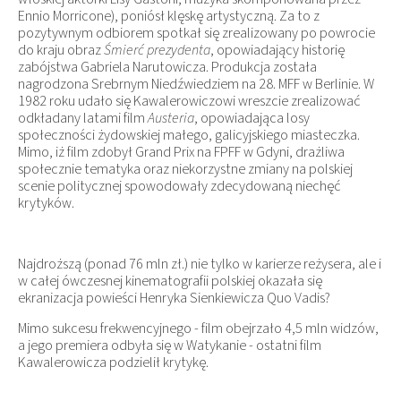
Ennio Morricone), poniósł klęskę artystyczną. Za to z
pozytywnym odbiorem spotkał się zrealizowany po powrocie
do kraju obraz
Śmierć prezydenta
, opowiadający historię
zabójstwa Gabriela Narutowicza. Produkcja została
nagrodzona Srebrnym Niedźwiedziem na 28. MFF w Berlinie. W
1982 roku udało się Kawalerowiczowi wreszcie zrealizować
odkładany latami film
Austeria
, opowiadająca losy
społeczności żydowskiej małego, galicyjskiego miasteczka.
Mimo, iż film zdobył Grand Prix na FPFF w Gdyni, drażliwa
społecznie tematyka oraz niekorzystne zmiany na polskiej
scenie politycznej spowodowały zdecydowaną niechęć
krytyków.
Najdroższą (ponad 76 mln zł.) nie tylko w karierze reżysera, ale i
w całej ówczesnej kinematografii polskiej okazała się
ekranizacja powieści Henryka Sienkiewicza Quo Vadis?
Mimo sukcesu frekwencyjnego - film obejrzało 4,5 mln widzów,
a jego premiera odbyła się w Watykanie - ostatni film
Kawalerowicza podzielił krytykę.