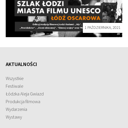
1 PAŹDZIERNIKA, 2021
AKTUALNOŚCI
Wszystkie
Festiwale
Łódzka Aleja Gwiazd
Produkcja filmowa
Wydarzenia
Wystawy