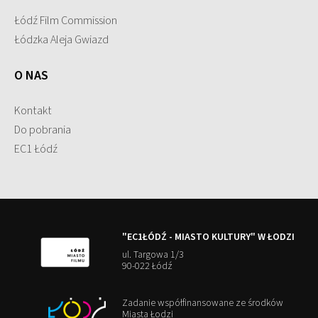
Łódź Film Commission
Łódzka Aleja Gwiazd
O NAS
Kontakt
Do pobrania
EC1 Łódź
"EC1ŁÓDŹ - MIASTO KULTURY" W ŁODZI
ul. Targowa 1/3
90-022 Łódź
Zadanie współfinansowane ze środków
Miasta Łodzi