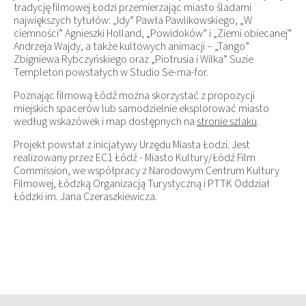
tradycję filmowej Łodzi przemierzając miasto śladami
największych tytułów: „Idy” Pawła Pawlikowskiego, „W
ciemności” Agnieszki Holland, „Powidoków” i „Ziemi obiecanej”
Andrzeja Wajdy, a także kultowych animacji – „Tango”
Zbigniewa Rybczyńskiego oraz „Piotrusia i Wilka” Suzie
Templeton powstałych w Studio Se-ma-for.
Poznając filmową Łódź można skorzystać z propozycji
miejskich spacerów
lub samodzielnie eksplorować miasto
według wskazówek i map dostępnych na
stronie szlaku
.
Projekt powstał z inicjatywy Urzędu Miasta Łodzi. Jest
realizowany przez EC1 Łódź - Miasto Kultury/Łódź Film
Commission, we współpracy z Narodowym Centrum Kultury
Filmowej, Łódzką Organizacją Turystyczną i PTTK Oddział
Łódzki im. Jana Czeraszkiewicza.