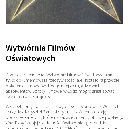
Wytwórnia Filmów
Oświatowych
Przez dziesięciolecia, Wytwórnia Filmów Oświatowych nie
tylko dokumentowała rzeczywistość, ale i kształciła przyszłe
pokolenia filmowców, będąc miejscem, gdzie wielu
absolwentów Szkoły Filmowej w Łodzi mogło zrealizować
swoje pierwsze projekty.
WFO była przystanią dla tak wybitnych twórców jak Wojciech
Jerzy Has, Krzysztof Zanussi czy Juliusz Machulski, dając
początek karierom, które na zawsze zmieniły oblicze polskiego
kina. Dzięki swojej działalności, Wytwórnia zgromadziła
imponującą kolekcję blisko 5.000 filmów, zdobywając ponad