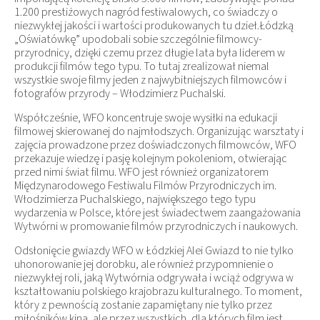
1.200 prestiżowych nagród festiwalowych, co świadczy o
niezwykłej jakości i wartości produkowanych tu dzieł.Łódzką
„Oświatówkę” upodobali sobie szczególnie filmowcy-
przyrodnicy, dzięki czemu przez długie lata była liderem w
produkcji filmów tego typu. To tutaj zrealizował niemal
wszystkie swoje filmy jeden z najwybitniejszych filmowców i
fotografów przyrody – Włodzimierz Puchalski.
Współcześnie, WFO koncentruje swoje wysiłki na edukacji
filmowej skierowanej do najmłodszych. Organizując warsztaty i
zajęcia prowadzone przez doświadczonych filmowców, WFO
przekazuje wiedzę i pasję kolejnym pokoleniom, otwierając
przed nimi świat filmu. WFO jest również organizatorem
Międzynarodowego Festiwalu Filmów Przyrodniczych im.
Włodzimierza Puchalskiego, największego tego typu
wydarzenia w Polsce, które jest świadectwem zaangażowania
Wytwórni w promowanie filmów przyrodniczych i naukowych.
Odsłonięcie gwiazdy WFO w Łódzkiej Alei Gwiazd to nie tylko
uhonorowanie jej dorobku, ale również przypomnienie o
niezwykłej roli, jaką Wytwórnia odgrywała i wciąż odgrywa w
kształtowaniu polskiego krajobrazu kulturalnego. To moment,
który z pewnością zostanie zapamiętany nie tylko przez
miłośników kina, ale przez wszystkich, dla których film jest