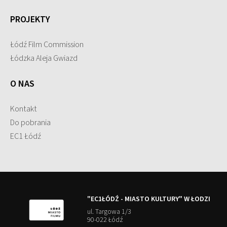
PROJEKTY
Łódź Film Commission
Łódzka Aleja Gwiazd
O NAS
Kontakt
Do pobrania
EC1 Łódź
"EC1ŁÓDŹ - MIASTO KULTURY" W ŁODZI
ul. Targowa 1/3
90-022 Łódź