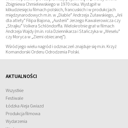
Zbigniewa Chmielewskiego w 1970 roku. Wystąpił w
kilkudziesięciu filmach polskich, francuskich i w produkcjach
międzynarodowych m.in. w „Diable” Andrzeja Żuławskiego, „Arii
dla atlety” Filipa Bajona, „Austerii” Jerzego Kawalerowicza czy
„Strajku” Volkera Schlöndorffa. Wielokrotnie grał w filmach
Andrzeja Wajdy (m.in. rola Dziennikarza i Stańczyka w „Weselu”
czy Moryca w „Ziemi obiecanej”).
Wśród jego wielu nagród i odznaczeń znajduje się m.in. Krzyż
Komandorski Orderu Odrodzenia Polski.
AKTUALNOŚCI
Wszystkie
Festiwale
Łódzka Aleja Gwiazd
Produkcja filmowa
Wydarzenia