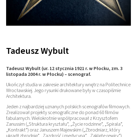
Tadeusz Wybult
Tadeusz Wybult (ur. 12 stycznia 1921 r. w Płocku, zm. 3
listopada 2004 r. w Płocku) – scenograf.
Ukończył studia w zakresie architektury wnętrz na Politechnice
Wrocławskiej. Jego rysunki drukowane były w czasopiśmie
Architektura.
Jeden z najbardziej uznanych polskich scenografów filmowych.
Zrealizował projekty scenograficzne do ponad 60 filmów
fabularnych. Wielokrotnie współpracował z Krzysztofem
Zanussim („Struktura kryształu”, „Życie rodzinne”, „Spirala”,
„Kontrakt”) oraz Januszem Majewskim („Zbrodniarz, który
ukradł zbrodnię”, „Zazdrość i medycyna”, „Zaklęte rewiry”)