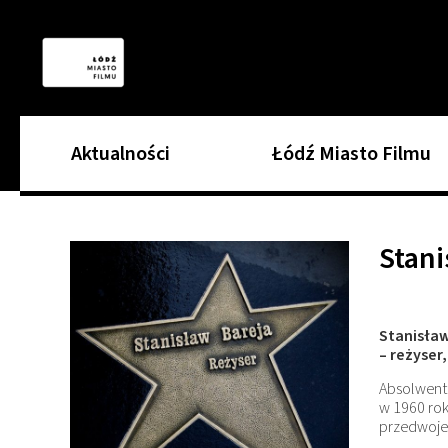
Aktualności
Łódź Miasto Filmu
Stani
Stanisław
– reżyser
Absolwent 
w 1960 rok
przedwojen