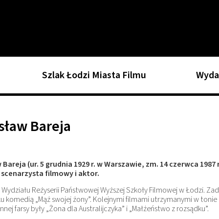
Szlak Łodzi Miasta Filmu
Wyda
sław Bareja
 Bareja (ur. 5 grudnia 1929 r. w Warszawie, zm. 14 czerwca 1987 r
, scenarzysta filmowy i aktor.
Wydziału Reżyserii Państwowej Wyższej Szkoły Filmowej w Łodzi. Za
u komedią „Mąż swojej żony”. Kolejnymi filmami utrzymanymi w tonie
nej farsy były „Żona dla Australijczyka” i „Małżeństwo z rozsądku”.