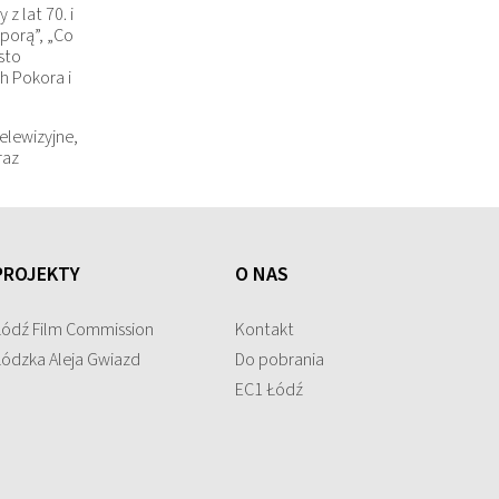
 lat 70. i
porą”, „Co
sto
h Pokora i
elewizyjne,
raz
PROJEKTY
O NAS
Łódź Film Commission
Kontakt
Łódzka Aleja Gwiazd
Do pobrania
EC1 Łódź