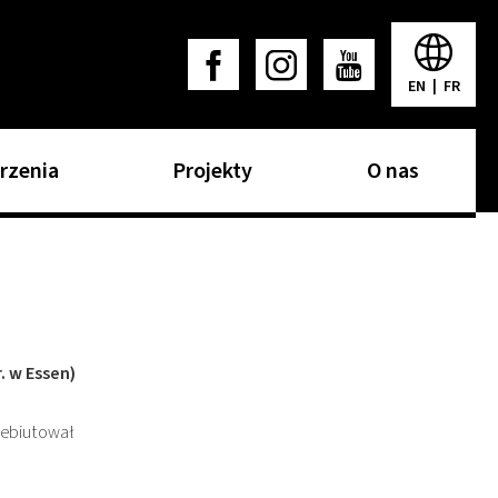
EN
|
FR
rzenia
Projekty
O nas
. w Essen)
debiutował