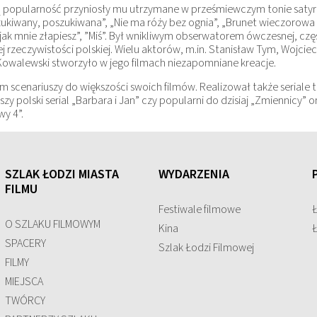
 popularność przyniosły mu utrzymane w prześmiewczym tonie satyry z
zukiwany, poszukiwana”, „Nie ma róży bez ognia”, „Brunet wieczorowa 
 jak mnie złapiesz”, ”Miś”. Był wnikliwym obserwatorem ówczesnej, czę
j rzeczywistości polskiej. Wielu aktorów, m.in. Stanisław Tym, Wojciec
Kowalewski stworzyło w jego filmach niezapomniane kreacje.
m scenariuszy do większości swoich filmów. Realizował także seriale t
szy polski serial „Barbara i Jan” czy popularni do dzisiaj „Zmiennicy” o
wy 4”.
SZLAK ŁODZI MIASTA
WYDARZENIA
FILMU
Festiwale filmowe
O SZLAKU FILMOWYM
Kina
SPACERY
Szlak Łodzi Filmowej
FILMY
MIEJSCA
TWÓRCY