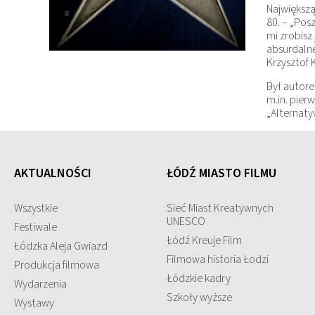
Największą
80. – „Pos
mi zrobisz
absurdalne
Krzysztof 
Był autore
m.in. pierw
„Alternaty
AKTUALNOŚCI
ŁÓDŹ MIASTO FILMU
Wszystkie
Sieć Miast Kreatywnych
UNESCO
Festiwale
Łódź Kreuje Film
Łódzka Aleja Gwiazd
Filmowa historia Łodzi
Produkcja filmowa
Łódzkie kadry
Wydarzenia
Szkoły wyższe
Wystawy