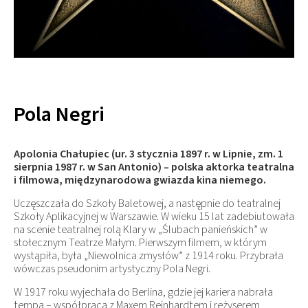
Pola Negri
Apolonia Chałupiec (ur. 3 stycznia 1897 r. w Lipnie, zm. 1
sierpnia 1987 r. w San Antonio) – polska aktorka teatralna
i filmowa, międzynarodowa gwiazda kina niemego.
Uczęszczała do Szkoły Baletowej, a następnie do teatralnej
Szkoły Aplikacyjnej w Warszawie. W wieku 15 lat zadebiutowała
na scenie teatralnej rolą Klary w „Ślubach panieńskich” w
stołecznym Teatrze Małym. Pierwszym filmem, w którym
wystąpiła, była „Niewolnica zmysłów” z 1914 roku. Przybrała
wówczas pseudonim artystyczny Pola Negri.
W 1917 roku wyjechała do Berlina, gdzie jej kariera nabrała
tempa – współpraca z Maxem Reinhardtem i reżyserem