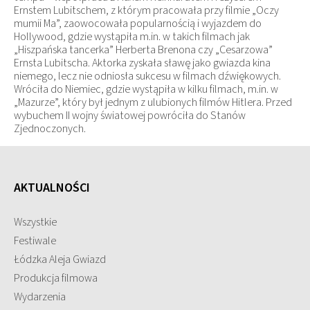
Ernstem Lubitschem, z którym pracowała przy filmie „Oczy
mumii Ma”, zaowocowała popularnością i wyjazdem do
Hollywood, gdzie wystąpiła m.in. w takich filmach jak
„Hiszpańska tancerka” Herberta Brenona czy „Cesarzowa”
Ernsta Lubitscha. Aktorka zyskała sławę jako gwiazda kina
niemego, lecz nie odniosła sukcesu w filmach dźwiękowych.
Wróciła do Niemiec, gdzie wystąpiła w kilku filmach, m.in. w
„Mazurze”, który był jednym z ulubionych filmów Hitlera. Przed
wybuchem II wojny światowej powróciła do Stanów
Zjednoczonych.
AKTUALNOŚCI
Wszystkie
Festiwale
Łódzka Aleja Gwiazd
Produkcja filmowa
Wydarzenia