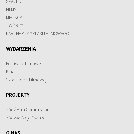
SPACERY
FILMY
MIEJSCA
TWÓRCY
PARTNERZY SZLAKU FILMOWEGO
WYDARZENIA
Festiwale filmowe
Kina
Szlak Łodzi Filmowej
PROJEKTY
Łódź Film Commission
Łódzka Aleja Gwiazd
O NAS