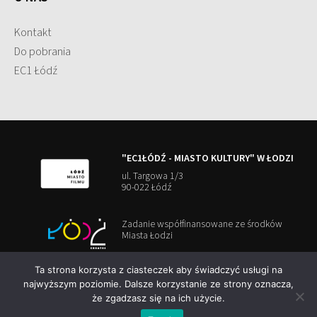
Kontakt
Do pobrania
EC1 Łódź
"EC1ŁÓDŹ - MIASTO KULTURY" W ŁODZI
ul. Targowa 1/3
90-022 Łódź
Zadanie współfinansowane ze środków
Miasta Łodzi
Ta strona korzysta z ciasteczek aby świadczyć usługi na
najwyższym poziomie. Dalsze korzystanie ze strony oznacza,
że zgadzasz się na ich użycie.
Copyright 2026
EC1Lodz
polityka cookies