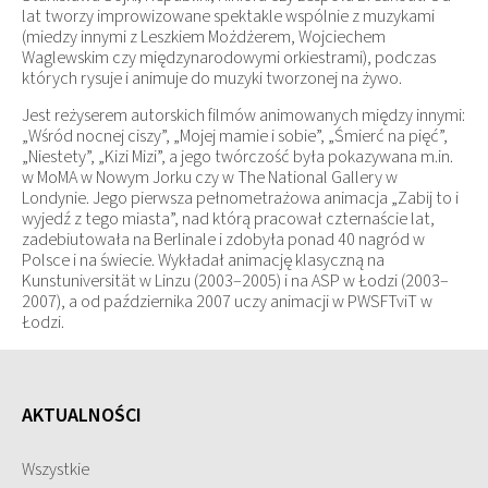
lat tworzy improwizowane spektakle wspólnie z muzykami
(miedzy innymi z Leszkiem Możdżerem, Wojciechem
Waglewskim czy międzynarodowymi orkiestrami), podczas
których rysuje i animuje do muzyki tworzonej na żywo.
Jest reżyserem autorskich filmów animowanych między innymi:
„Wśród nocnej ciszy”, „Mojej mamie i sobie”, „Śmierć na pięć”,
„Niestety”, „Kizi Mizi”, a jego twórczość była pokazywana m.in.
w MoMA w Nowym Jorku czy w The National Gallery w
Londynie. Jego pierwsza pełnometrażowa animacja „Zabij to i
wyjedź z tego miasta”, nad którą pracował czternaście lat,
zadebiutowała na Berlinale i zdobyła ponad 40 nagród w
Polsce i na świecie. Wykładał animację klasyczną na
Kunstuniversität w Linzu (2003–2005) i na ASP w Łodzi (2003–
2007), a od października 2007 uczy animacji w PWSFTviT w
Łodzi.
AKTUALNOŚCI
Wszystkie