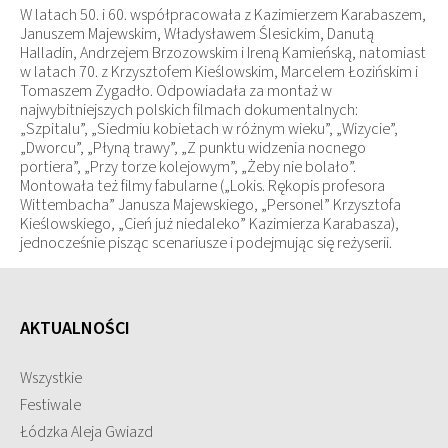
W latach 50. i 60. współpracowała z Kazimierzem Karabaszem,
Januszem Majewskim, Władysławem Ślesickim, Danutą
Halladin, Andrzejem Brzozowskim i Ireną Kamieńską, natomiast
w latach 70. z Krzysztofem Kieślowskim, Marcelem Łozińskim i
Tomaszem Zygadło. Odpowiadała za montaż w
najwybitniejszych polskich filmach dokumentalnych:
„Szpitalu”, „Siedmiu kobietach w różnym wieku”, „Wizycie”,
„Dworcu”, „Płyną trawy”, „Z punktu widzenia nocnego
portiera”, „Przy torze kolejowym”, „Żeby nie bolało”.
Montowała też filmy fabularne („Lokis. Rękopis profesora
Wittembacha” Janusza Majewskiego, „Personel” Krzysztofa
Kieślowskiego, „Cień już niedaleko” Kazimierza Karabasza),
jednocześnie pisząc scenariusze i podejmując się reżyserii.
AKTUALNOŚCI
Wszystkie
Festiwale
Łódzka Aleja Gwiazd