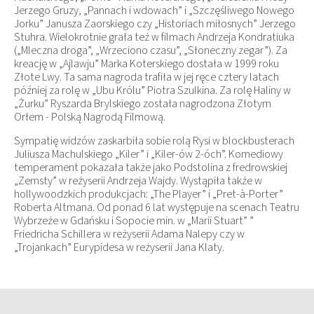
Jerzego Gruzy, „Pannach i wdowach” i „Szczęśliwego Nowego
Jorku” Janusza Zaorskiego czy „Historiach miłosnych” Jerzego
Stuhra. Wielokrotnie grała też w filmach Andrzeja Kondratiuka
(„Mleczna droga”, „Wrzeciono czasu”, „Słoneczny zegar”). Za
kreację w „Ajlawju” Marka Koterskiego dostała w 1999 roku
Złote Lwy. Ta sama nagroda trafiła w jej ręce cztery latach
później za rolę w „Ubu Królu” Piotra Szulkina. Za rolę Haliny w
„Żurku” Ryszarda Brylskiego została nagrodzona Złotym
Orłem - Polską Nagrodą Filmową.
Sympatię widzów zaskarbiła sobie rolą Rysi w blockbusterach
Juliusza Machulskiego „Kiler” i „Kiler-ów 2-óch”. Komediowy
temperament pokazała także jako Podstolina z fredrowskiej
„Zemsty” w reżyserii Andrzeja Wajdy. Wystąpiła także w
hollywoodzkich produkcjach: „The Player” i „Pret-à-Porter”
Roberta Altmana. Od ponad 6 lat występuje na scenach Teatru
Wybrzeże w Gdańsku i Sopocie min. w „Marii Stuart” ”
Friedricha Schillera w reżyserii Adama Nalepy czy w
„Trojankach” Eurypidesa w reżyserii Jana Klaty.