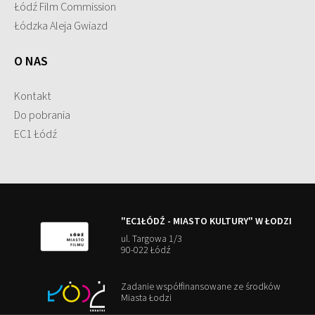
Łódź Film Commission
Łódzka Aleja Gwiazd
O NAS
Kontakt
Do pobrania
EC1 Łódź
"EC1ŁÓDŹ - MIASTO KULTURY" W ŁODZI
ul. Targowa 1/3
90-022 Łódź
Zadanie współfinansowane ze środków
Miasta Łodzi