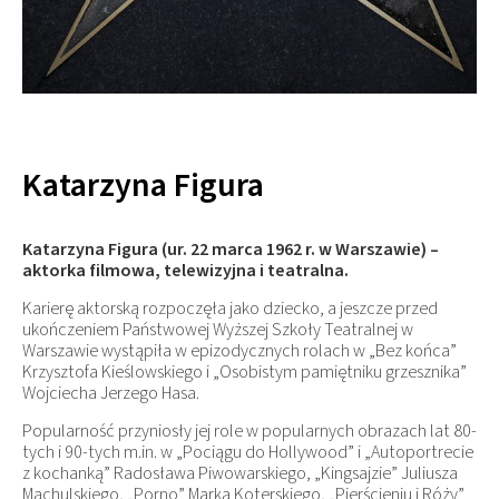
Katarzyna Figura
Katarzyna Figura (ur. 22 marca 1962 r. w Warszawie) –
aktorka filmowa, telewizyjna i teatralna.
Karierę aktorską rozpoczęła jako dziecko, a jeszcze przed
ukończeniem Państwowej Wyższej Szkoły Teatralnej w
Warszawie wystąpiła w epizodycznych rolach w „Bez końca”
Krzysztofa Kieślowskiego i „Osobistym pamiętniku grzesznika”
Wojciecha Jerzego Hasa.
Popularność przyniosły jej role w popularnych obrazach lat 80-
tych i 90-tych m.in. w „Pociągu do Hollywood” i „Autoportrecie
z kochanką” Radosława Piwowarskiego, „Kingsajzie” Juliusza
Machulskiego, „Porno” Marka Koterskiego, „Pierścieniu i Róży”