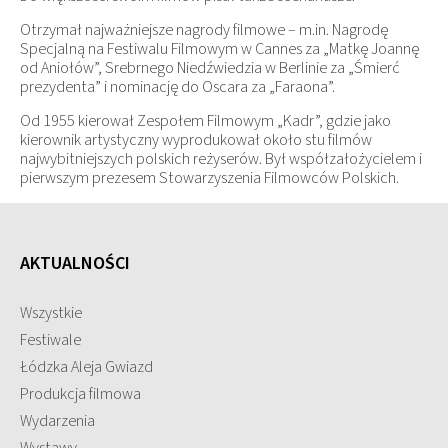
Otrzymał najważniejsze nagrody filmowe – m.in. Nagrodę
Specjalną na Festiwalu Filmowym w Cannes za „Matkę Joannę
od Aniołów”, Srebrnego Niedźwiedzia w Berlinie za „Śmierć
prezydenta” i nominację do Oscara za „Faraona”.
Od 1955 kierował Zespołem Filmowym „Kadr”, gdzie jako
kierownik artystyczny wyprodukował około stu filmów
najwybitniejszych polskich reżyserów. Był współzałożycielem i
pierwszym prezesem Stowarzyszenia Filmowców Polskich.
AKTUALNOŚCI
Wszystkie
Festiwale
Łódzka Aleja Gwiazd
Produkcja filmowa
Wydarzenia