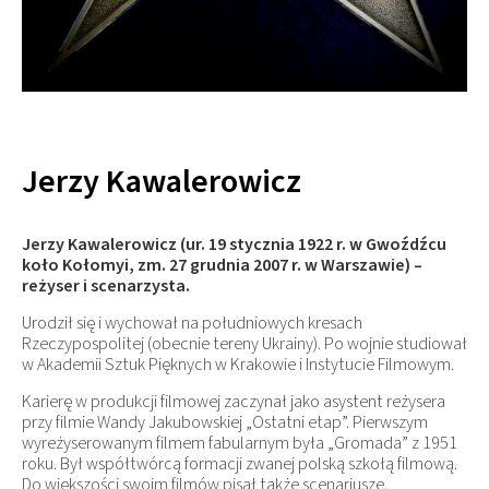
Jerzy Kawalerowicz
Jerzy Kawalerowicz (ur. 19 stycznia 1922 r. w Gwoźdźcu
koło Kołomyi, zm. 27 grudnia 2007 r. w Warszawie) –
reżyser i scenarzysta.
Urodził się i wychował na południowych kresach
Rzeczypospolitej (obecnie tereny Ukrainy). Po wojnie studiował
w Akademii Sztuk Pięknych w Krakowie i Instytucie Filmowym.
Karierę w produkcji filmowej zaczynał jako asystent reżysera
przy filmie Wandy Jakubowskiej „Ostatni etap”. Pierwszym
wyreżyserowanym filmem fabularnym była „Gromada” z 1951
roku. Był współtwórcą formacji zwanej polską szkołą filmową.
Do większości swoim filmów pisał także scenariusze.