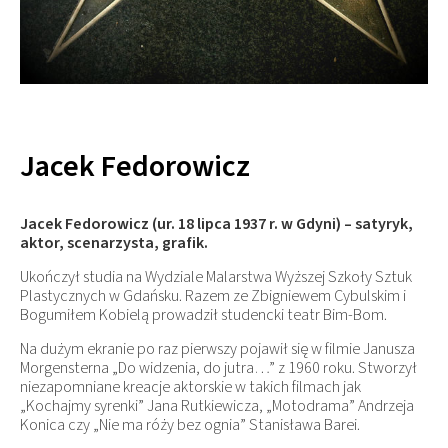
Jacek Fedorowicz
Jacek Fedorowicz (ur. 18 lipca 1937 r. w Gdyni) – satyryk,
aktor, scenarzysta, grafik.
Ukończył studia na Wydziale Malarstwa Wyższej Szkoły Sztuk
Plastycznych w Gdańsku. Razem ze Zbigniewem Cybulskim i
Bogumiłem Kobielą prowadził studencki teatr Bim-Bom.
Na dużym ekranie po raz pierwszy pojawił się w filmie Janusza
Morgensterna „Do widzenia, do jutra…” z 1960 roku. Stworzył
niezapomniane kreacje aktorskie w takich filmach jak
„Kochajmy syrenki” Jana Rutkiewicza, „Motodrama” Andrzeja
Konica czy „Nie ma róży bez ognia” Stanisława Barei.