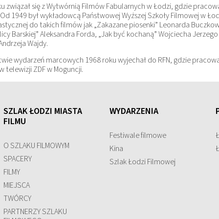
u związał się z Wytwórnią Filmów Fabularnych w Łodzi, gdzie pracowa
 Od 1949 był wykładowcą Państwowej Wyższej Szkoły Filmowej w Łodz
stycznej do takich filmów jak „Zakazane piosenki” Leonarda Buczkow
ulicy Barskiej” Aleksandra Forda, „Jak być kochaną” Wojciecha Jerzego
Andrzeja Wajdy.
twie wydarzeń marcowych 1968 roku wyjechał do RFN, gdzie pracowa
w telewizji ZDF w Moguncji.
SZLAK ŁODZI MIASTA
WYDARZENIA
FILMU
Festiwale filmowe
O SZLAKU FILMOWYM
Kina
SPACERY
Szlak Łodzi Filmowej
FILMY
MIEJSCA
TWÓRCY
PARTNERZY SZLAKU