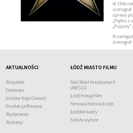
W 1946 rok
scenograf.
oprawy pla
„Piątka z 
„Popioły” 
W następs
scenograf 
AKTUALNOŚCI
ŁÓDŹ MIASTO FILMU
Wszystkie
Sieć Miast Kreatywnych
UNESCO
Festiwale
Łódź Kreuje Film
Łódzka Aleja Gwiazd
Filmowa historia Łodzi
Produkcja filmowa
Łódzkie kadry
Wydarzenia
Szkoły wyższe
Wystawy