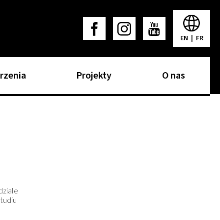
EN
|
FR
rzenia
Projekty
O nas
dziale
tudiu