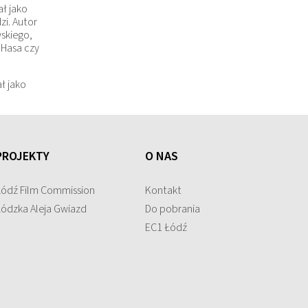
ł jako
i. Autor
skiego,
 Hasa czy
ł jako
PROJEKTY
O NAS
Łódź Film Commission
Kontakt
Łódzka Aleja Gwiazd
Do pobrania
EC1 Łódź