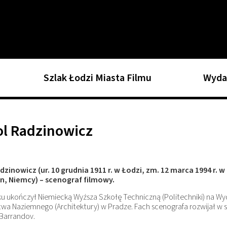
Szlak Łodzi Miasta Filmu
Wyda
ol Radzinowicz
zinowicz (ur. 10 grudnia 1911 r. w Łodzi, zm. 12 marca 1994 r. w
, Niemcy) – scenograf filmowy.
u ukończył Niemiecką Wyższa Szkołę Techniczną (Politechniki) na Wy
a Naziemnego (Architektury) w Pradze. Fach scenografa rozwijał w s
Barrandov.