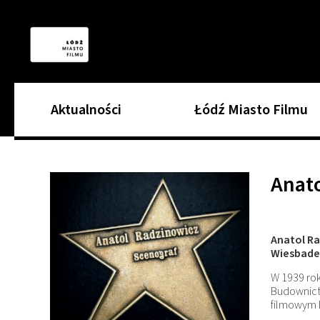
Aktualności
Łódź Miasto Filmu
Anat
Anatol Rad
Wiesbaden
W 1939 rok
Budownictw
filmowym 