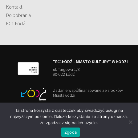
Kontakt
Do pobrania
EC1 Łódź
"EC1ŁÓDŹ - MIASTO KULTURY" W ŁODZI
ul. Targowa 1/3
90-022 Łódź
Zadanie współfinansowane ze środków
Miasta Łodzi
Ta strona korzysta z ciasteczek aby świadczyć usługi na
najwyższym poziomie. Dalsze korzystanie ze strony oznacza,
że zgadzasz się na ich użycie.
Copyright 2026
EC1Lodz
polityka cookies
Zgoda