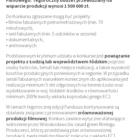
Filmowego. Tegoroczny budżet przewidziany na
wsparcie produkcji wynosi 1 500 000 zł.
Do Konkursu zgłaszane mogą być projekty:
• filmów fabularnych pełnometrażowych (min. 70
minutowych),
• serii fabularnych (min. 5 odcinków w sezonie)
• dokumentalnych,
• animowanych.
Podstawowym kryterium udziału w konkursie jest
powiązanie
projektu z Łodzią lub województwem łódzkim
poprzez
osoby twórców, temat lub miejsce realizacji, a także wysokość
kosztów produkcyjnych poniesionych w regionie. W przypadku
seriali fabularnych warunkiem koniecznym do aplikowania jest
realizacja minimum 5 dni zdjęciowych na terenie Łodzi oraz
wydatkowanie w woj. łódzkim środków o równowartości
minimum 200% kwoty wkładu koprodukcyjnego EC1.
W ramach tegorocznej edycji Funduszu kontynuowane są
działania związane z promowaniem
zrównoważonej
produkcji filmowej
. Konkurs zawiera wytyczne ułatwiające
wdrożenie przez Wnioskodawców zasad green filmingu.
Producenci, którzy przedstawią plan zrównoważonej
produkcji, będą mieli możliwość pokrycia z wkładu EC1