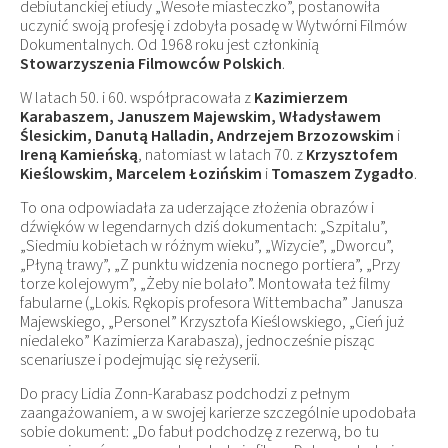
debiutanckiej etiudy „Wesołe miasteczko”, postanowiła
uczynić swoją profesję i zdobyła posadę w Wytwórni Filmów
Dokumentalnych. Od 1968 roku jest członkinią
Stowarzyszenia Filmowców Polskich
.
W latach 50. i 60. współpracowała z
Kazimierzem
Karabaszem, Januszem Majewskim, Władysławem
Ślesickim, Danutą Halladin, Andrzejem Brzozowskim
i
Ireną Kamieńską
, natomiast w latach 70. z
Krzysztofem
Kieślowskim, Marcelem Łozińskim
i
Tomaszem Zygadło
.
To ona odpowiadała za uderzające złożenia obrazów i
dźwięków w legendarnych dziś dokumentach: „Szpitalu”,
„Siedmiu kobietach w różnym wieku”, „Wizycie”, „Dworcu”,
„Płyną trawy”, „Z punktu widzenia nocnego portiera”, „Przy
torze kolejowym”, „Żeby nie bolało”. Montowała też filmy
fabularne („Lokis. Rękopis profesora Wittembacha” Janusza
Majewskiego, „Personel” Krzysztofa Kieślowskiego, „Cień już
niedaleko” Kazimierza Karabasza), jednocześnie pisząc
scenariusze i podejmując się reżyserii.
Do pracy Lidia Zonn-Karabasz podchodzi z pełnym
zaangażowaniem, a w swojej karierze szczególnie upodobała
sobie dokument: „Do fabuł podchodzę z rezerwą, bo tu