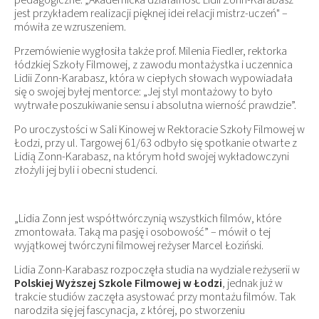
pedagogiczne. „Akademicka działalność Lidii Zonn-Karabasz
jest przykładem realizacji pięknej idei relacji mistrz-uczeń" –
mówiła ze wzruszeniem.
Przemówienie wygłosiła także prof. Milenia Fiedler, rektorka
łódzkiej Szkoły Filmowej, z zawodu montażystka i uczennica
Lidii Zonn-Karabasz, która w ciepłych słowach wypowiadała
się o swojej byłej mentorce: „Jej styl montażowy to było
wytrwałe poszukiwanie sensu i absolutna wierność prawdzie”.
Po uroczystości w Sali Kinowej w Rektoracie Szkoły Filmowej w
Łodzi, przy ul. Targowej 61/63 odbyło się spotkanie otwarte z
Lidią Zonn-Karabasz, na którym hołd swojej wykładowczyni
złożyli jej byli i obecni studenci.
„Lidia Zonn jest współtwórczynią wszystkich filmów, które
zmontowała. Taką ma pasję i osobowość” – mówił o tej
wyjątkowej twórczyni filmowej reżyser Marcel Łoziński.
Lidia Zonn-Karabasz rozpoczęła studia na wydziale reżyserii w
Polskiej Wyższej Szkole Filmowej w Łodzi
, jednak już w
trakcie studiów zaczęła asystować przy montażu filmów. Tak
narodziła się jej fascynacja, z której, po stworzeniu