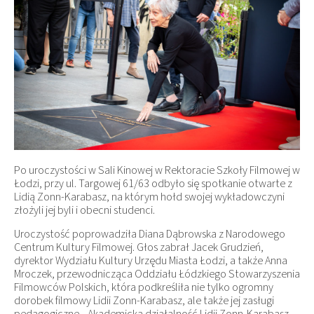
Po uroczystości w Sali Kinowej w Rektoracie Szkoły Filmowej w
Łodzi, przy ul. Targowej 61/63 odbyło się spotkanie otwarte z
Lidią Zonn-Karabasz, na którym hołd swojej wykładowczyni
złożyli jej byli i obecni studenci.
Uroczystość poprowadziła Diana Dąbrowska z Narodowego
Centrum Kultury Filmowej. Głos zabrał Jacek Grudzień,
dyrektor Wydziału Kultury Urzędu Miasta Łodzi, a także Anna
Mroczek, przewodnicząca Oddziału Łódzkiego Stowarzyszenia
Filmowców Polskich, która podkreśliła nie tylko ogromny
dorobek filmowy Lidii Zonn-Karabasz, ale także jej zasługi