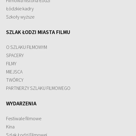
Filmowa historia Łodzi
Łódzkie kadry
Szkoły wyższe
SZLAK ŁODZI MIASTA FILMU
O SZLAKU FILMOWYM
SPACERY
FILMY
MIEJSCA
TWÓRCY
PARTNERZY SZLAKU FILMOWEGO
WYDARZENIA
Festiwale filmowe
Kina
Szlak Łodzi Filmowej