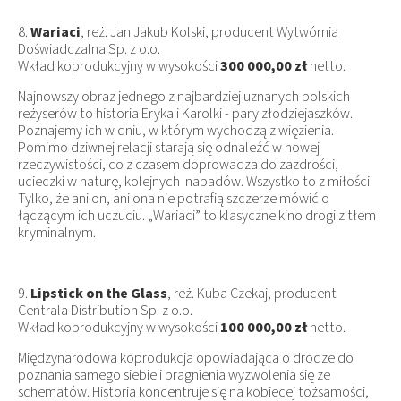
8.
Wariaci
, reż. Jan Jakub Kolski, producent Wytwórnia
Doświadczalna Sp. z o.o.
Wkład koprodukcyjny w wysokości
300 000,00 zł
netto.
Najnowszy obraz jednego z najbardziej uznanych polskich
reżyserów to historia Eryka i Karolki - pary złodziejaszków.
Poznajemy ich w dniu, w którym wychodzą z więzienia.
Pomimo dziwnej relacji starają się odnaleźć w nowej
rzeczywistości, co z czasem doprowadza do zazdrości,
ucieczki w naturę, kolejnych napadów. Wszystko to z miłości.
Tylko, że ani on, ani ona nie potrafią szczerze mówić o
łączącym ich uczuciu. „Wariaci” to klasyczne kino drogi z tłem
kryminalnym.
9.
Lipstick on the Glass
, reż. Kuba Czekaj, producent
Centrala Distribution Sp. z o.o.
Wkład koprodukcyjny w wysokości
100 000,00 zł
netto.
Międzynarodowa koprodukcja opowiadająca o drodze do
poznania samego siebie i pragnienia wyzwolenia się ze
schematów. Historia koncentruje się na kobiecej tożsamości,