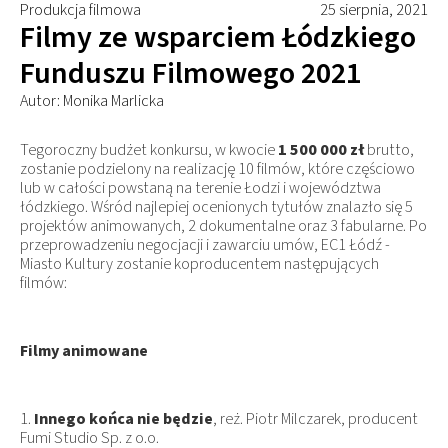
Produkcja filmowa
25 sierpnia, 2021
Filmy ze wsparciem Łódzkiego
Funduszu Filmowego 2021
Autor: Monika Marlicka
Tegoroczny budżet konkursu, w kwocie
1 500 000 zł
brutto,
zostanie podzielony na realizację 10 filmów, które częściowo
lub w całości powstaną na terenie Łodzi i województwa
łódzkiego. Wśród najlepiej ocenionych tytułów znalazło się 5
projektów animowanych, 2 dokumentalne oraz 3 fabularne. Po
przeprowadzeniu negocjacji i zawarciu umów, EC1 Łódź -
Miasto Kultury zostanie koproducentem następujących
filmów:
Filmy animowane
1.
Innego końca nie będzie
, reż. Piotr Milczarek, producent
Fumi Studio Sp. z o.o.