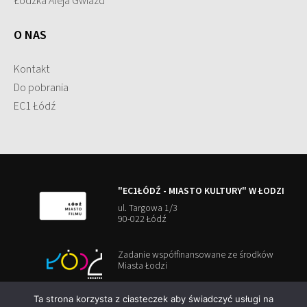
Łódzka Aleja Gwiazd
O NAS
Kontakt
Do pobrania
EC1 Łódź
"EC1ŁÓDŹ - MIASTO KULTURY" W ŁODZI
ul. Targowa 1/3
90-022 Łódź
Zadanie współfinansowane ze środków
Miasta Łodzi
Ta strona korzysta z ciasteczek aby świadczyć usługi na