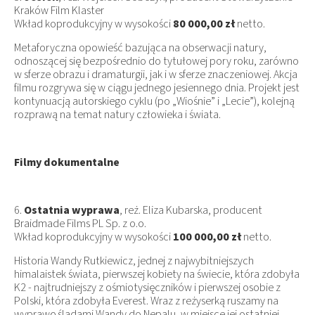
Kraków Film Klaster
Wkład koprodukcyjny w wysokości
80 000,00 zł
netto.
Metaforyczna opowieść bazująca na obserwacji natury,
odnoszącej się bezpośrednio do tytułowej pory roku, zarówno
w sferze obrazu i dramaturgii, jak i w sferze znaczeniowej. Akcja
filmu rozgrywa się w ciągu jednego jesiennego dnia. Projekt jest
kontynuacją autorskiego cyklu (po „Wiośnie” i „Lecie”), kolejną
rozprawą na temat natury człowieka i świata.
Filmy dokumentalne
6.
Ostatnia wyprawa
, reż. Eliza Kubarska, producent
Braidmade Films PL Sp. z o.o.
Wkład koprodukcyjny w wysokości
100 000,00 zł
netto.
Historia Wandy Rutkiewicz, jednej z najwybitniejszych
himalaistek świata, pierwszej kobiety na świecie, która zdobyła
K2 - najtrudniejszy z ośmiotysięczników i pierwszej osobie z
Polski, która zdobyła Everest. Wraz z reżyserką ruszamy na
wyprawę śladami Wandy do Nepalu, w miejsce jej ostatniej