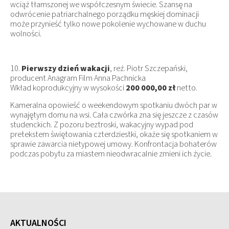
wciąż tłamszonej we współczesnym świecie. Szansę na
odwrócenie patriarchalnego porządku męskiej dominacji
może przynieść tylko nowe pokolenie wychowane w duchu
wolności.
10.
Pierwszy dzień wakacji
, reż. Piotr Szczepański,
producent Anagram Film Anna Pachnicka
Wkład koprodukcyjny w wysokości
200 000,00 zł
netto.
Kameralna opowieść o weekendowym spotkaniu dwóch par w
wynajętym domu na wsi. Cała czwórka zna się jeszcze z czasów
studenckich. Z pozoru beztroski, wakacyjny wypad pod
pretekstem świętowania czterdziestki, okaże się spotkaniem w
sprawie zawarcia nietypowej umowy. Konfrontacja bohaterów
podczas pobytu za miastem nieodwracalnie zmieni ich życie.
AKTUALNOŚCI