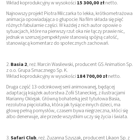
Wkład koprodukcyjny w wysokości
15 300,00 zł
netto.
Najnowszy projekt Piotra Milczarka to lekka, krótkometrażowa
animacja opowiadająca o głupocie. Na film składa się pięć
różnych fabularnie części. W każdej z nich autor opowie o
sytuacjach, które na pierwszy rzut oka nie łączy prawie nic,
jednak w szerszej perspektywie stanowią spójną całość,
stanowiącą komentarz do społecznych zachowań.
2.
Basia 2
, reż. Marcin Wasilewski, producent GS Animation Sp.
z o.o. Grupa Smacznego Sp. K.
Wkład koprodukcyjny w wysokości
184 700,00 zł
netto.
Druga część 13-odcinkowej serii animowanej, będącej
adaptacją książek autorstwa Zofii Staneckiej, z ilustracjami
Marianny Oklejak. Główną bohaterką jest tytułowa Basia,
rezolutna pięciolatka, która jak tysiące innych dzieci, ma
głowę pełną pomysłów, czasem bywa niegrzeczna, kłóci się
albo denerwuje, ale przede wszystkim uczy się życia i świata.
3.
Safari Club
, reż. Zuzanna Szyszak, producent Likaon Sp. z