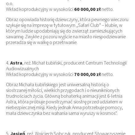
o.o.
Wkład koprodukcyjny w wysokości
60 000,00 zł
netto.
Obraz opowiada historię dziewczyny, która pewnego wieczoru
szykuje się na imprezę w tytułowym „Safari Club” – klubie, w
którym ludzie upodabniają się do zwierząt zamieszkujących
sawannę. Zwykłe z pozoru wyjście na miasto niespodziewanie
przeradza się w walkę o przetrwanie.
4.
Astra
, reż. Michał Łubiński, producent Centrum Technologii
Audiowizualnych
Wkład koprodukcyjny w wysokości
70 000,00 zł
netto.
Obraz Michała Łubińskiego jest uniwersalną historią o
siostrzanej miłości, wielkich przygodach i o nieuniknionych
trudnościach życia. Główną bohaterką animacji jest 6-letnia
Astra, która próbuje powstrzymać siostrę przed udziałem w
niebezpiecznej misji. Kiedy jednak Anna potrzebuje pomocy,
mała dziewczynka bez wahania sama wyruszy w kosmos".
5.
Jesień
, reż. Wojciech Sobczyk, producent Stowarzyszenie