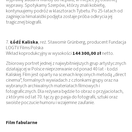
wyprawy. Spotykamy Szerpów, którzy znali kobietę,
kontynuujemy podróż w klasztorach Tybetu. Po 25-latach od
zaginięcia himalaistki podjęta zostaje próba odkrycia jej
tragicznej biografii.
7.
Łódź Kaliska
, reż. Sławomir Grünberg, producent Fundacja
LOGTV Films Polska
Wkład koprodukcyjny w wysokości
144 300,00 zł
netto.
Zbiorowy portret jednej z najwybitniejszych grup artystycznych
działającej w Polsce nieprzerwanie od ponad 40 lat - Łodzi
Kaliskiej. Film jest oparty na scenach kręconych metodą „direct
cinema”, formalnych wywiadach z członkami grupy oraz na
wybranych archiwalnych materiałach filmowych i
fotograficznych. Dla reżysera będzie to obraz o przyjaciołach,
z którymi od lat 70. łączy go pasja do fotografii, sztuki oraz
swoiste poczucie humoru i wzajemne zaufanie.
Film fabularne