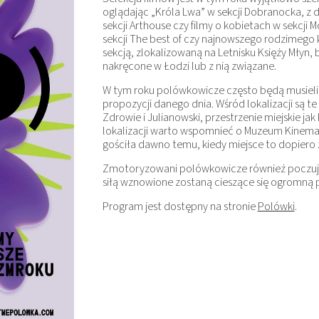
oglądając „Króla Lwa” w sekcji Dobranocka, z 
sekcji Arthouse czy filmy o kobietach w sekcji 
sekcji The best of czy najnowszego rodzimego 
sekcją, zlokalizowaną na Letnisku Księży Młyn,
nakręcone w Łodzi lub z nią związane.
W tym roku polówkowicze często będą musieli
propozycji danego dnia. Wśród lokalizacji są te 
Zdrowie i Julianowski, przestrzenie miejskie j
lokalizacji warto wspomnieć o Muzeum Kinemat
gościła dawno temu, kiedy miejsce to dopiero 
Zmotoryzowani polówkowicze również poczują 
siłą wznowione zostaną cieszące się ogromną
Program jest dostępny na stronie
Polówki
.