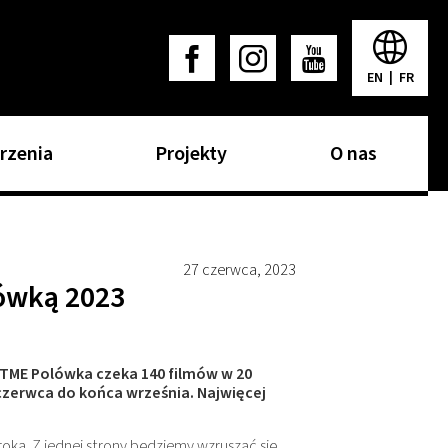
EN
|
FR
rzenia
Projekty
O nas
27 czerwca, 2023
lówką 2023
TME Polówka czeka 140 filmów w 20
czerwca do końca września. Najwięcej
oka. Z jednej strony będziemy wzruszać się,