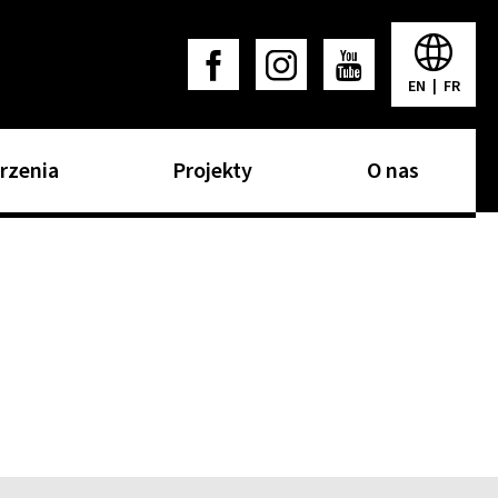
EN
|
FR
rzenia
Projekty
O nas