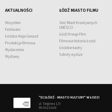
AKTUALNOŚCI
ŁÓDŹ MIASTO FILMU
Wszystkie
Sieć Miast Kreatywnych
UNESCO
Festiwale
Łódź Kreuje Film
Łódzka Aleja Gwiazd
Filmowa historia Łodzi
Produkcja filmowa
Łódzkie kadry
Wydarzenia
Szkoły wyższe
Wystawy
"EC1ŁÓDŹ - MIASTO KULTURY" W ŁODZI
ul. Targowa 1/3
90-022 Łódź