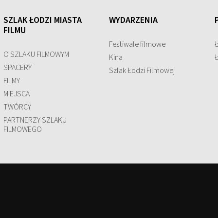
SZLAK ŁODZI MIASTA
WYDARZENIA
FILMU
Festiwale filmowe
O SZLAKU FILMOWYM
Kina
SPACERY
Szlak Łodzi Filmowej
FILMY
MIEJSCA
TWÓRCY
PARTNERZY SZLAKU
FILMOWEGO