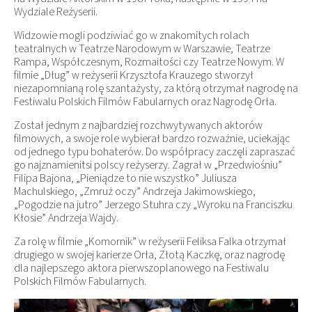
Wydziale Reżyserii.
Widzowie mogli podziwiać go w znakomitych rolach
teatralnych w Teatrze Narodowym w Warszawie, Teatrze
Rampa, Współczesnym, Rozmaitości czy Teatrze Nowym. W
filmie „Dług” w reżyserii Krzysztofa Krauzego stworzył
niezapomnianą rolę szantażysty, za którą otrzymał nagrodę na
Festiwalu Polskich Filmów Fabularnych oraz Nagrodę Orła.
Został jednym z najbardziej rozchwytywanych aktorów
filmowych, a swoje role wybierał bardzo rozważnie, uciekając
od jednego typu bohaterów. Do współpracy zaczęli zapraszać
go najznamienitsi polscy reżyserzy. Zagrał w „Przedwiośniu”
Filipa Bajona, „Pieniądze to nie wszystko” Juliusza
Machulskiego, „Zmruż oczy” Andrzeja Jakimowskiego,
„Pogodzie na jutro” Jerzego Stuhra czy „Wyroku na Franciszku
Kłosie” Andrzeja Wajdy.
Za rolę w filmie „Komornik” w reżyserii Feliksa Falka otrzymał
drugiego w swojej karierze Orła, Złotą Kaczkę, oraz nagrodę
dla najlepszego aktora pierwszoplanowego na Festiwalu
Polskich Filmów Fabularnych.