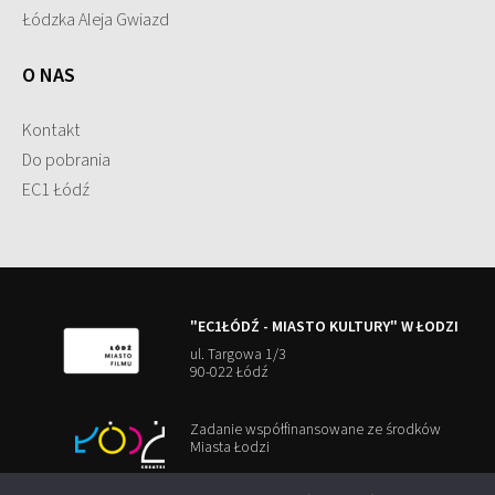
Łódzka Aleja Gwiazd
O NAS
Kontakt
Do pobrania
EC1 Łódź
"EC1ŁÓDŹ - MIASTO KULTURY" W ŁODZI
ul. Targowa 1/3
90-022 Łódź
Zadanie współfinansowane ze środków
Miasta Łodzi