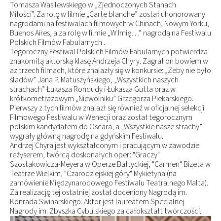
Tomasza Wasilewskiego w „Zjednoczonych Stanach
Miłości”. Za rolę w filmie „Carte blanche” został uhonorowany
nagrodami na festiwalach filmowych w Chinach, Nowym Yorku,
Buenos Aires, a za rolę w filmie „W Imię…” nagrodą na Festiwalu
Polskich Filmów Fabularnych .
Tegoroczny Festiwal Polskich Filmów Fabularnych potwierdza
znakomitą aktorską klasę Andrzeja Chyry. Zagrał on bowiem w
aż trzech filmach, które znalazły się w konkursie: „Żeby nie było
śladów” Jana P. Matuszyńskiego, „Wszystkich naszych
strachach” Łukasza Rondudy i Łukasza Gutta oraz w
krótkometrażowym „Niewolniku” Grzegorza Piekarskiego.
Pierwszy z tych filmów znalazł się również w oficjalnej selekcji
Filmowego Festiwalu w Wenecji oraz został tegorocznym
polskim kandydatem do Oscara, a „Wszystkie nasze strachy”
wygrały główną nagrodę na gdyńskim Festiwalu.
Andrzej Chyra jest wykształconym i pracującym w zawodzie
reżyserem, twórcą doskonałych oper: "Graczy"
Szostakowicza-Meyera w Operze Bałtyckiej, "Carmen" Bizeta w
Teatrze Wielkim, "Czarodziejskiej góry" Mykietyna (na
zamówienie Międzynarodowego Festiwalu Teatralnego Malta).
Za realizację tej ostatniej został doceniony Nagrodą im.
Konrada Swinarskiego. Aktor jest laureatem Specjalnej
Nagrody im. Zbyszka Cybulskiego za całokształt twórczości.