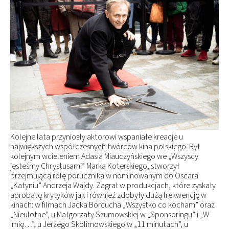
Kolejne lata przyniosły aktorowi wspaniałe kreacje u
największych współczesnych twórców kina polskiego. Był
kolejnym wcieleniem Adasia Miauczyńskiego we „Wszyscy
jesteśmy Chrystusami” Marka Koterskiego, stworzył
przejmującą rolę porucznika w nominowanym do Oscara
„Katyniu” Andrzeja Wajdy. Zagrał w produkcjach, które zyskały
aprobatę krytyków jak i również zdobyły dużą frekwencję w
kinach: w filmach Jacka Borcucha „Wszystko co kocham” oraz
„Nieulotne”, u Małgorzaty Szumowskiej w „Sponsoringu” i „W
Imię…”, u Jerzego Skolimowskiego w „11 minutach”, u