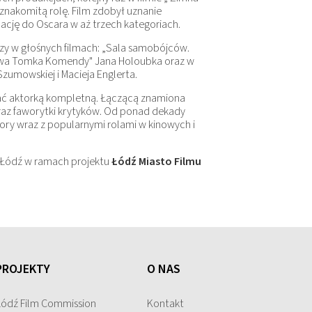
znakomitą rolę. Film zdobył uznanie
cję do Oscara w aż trzech kategoriach.
szy w głośnych filmach: „Sala samobójców.
prawa Tomka Komendy" Jana Holoubka oraz w
Szumowskiej i Macieja Englerta.
ać aktorką kompletną. Łączącą znamiona
oraz faworytki krytyków. Od ponad dekady
ry wraz z popularnymi rolami w kinowych i
o Łódź w ramach projektu
Łódź Miasto Filmu
PROJEKTY
O NAS
Łódź Film Commission
Kontakt