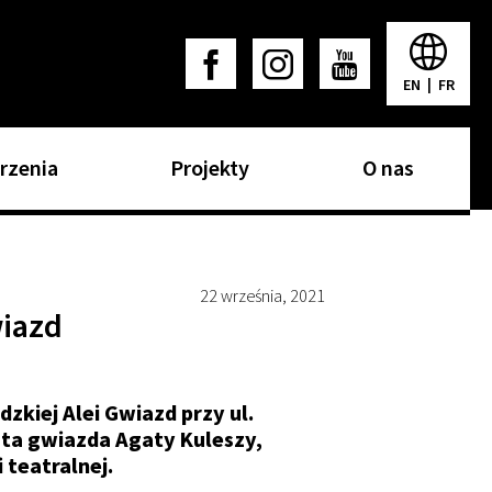
EN
|
FR
rzenia
Projekty
O nas
22 września, 2021
wiazd
zkiej Alei Gwiazd przy ul.
ęta gwiazda Agaty Kuleszy,
i teatralnej.