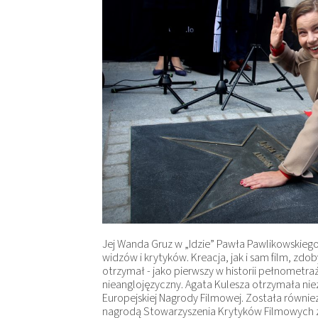
Jej Wanda Gruz w „Idzie” Pawła Pawlikowskiego
widzów i krytyków. Kreacja, jak i sam film, zd
otrzymał - jako pierwszy w historii pełnometraż
nieanglojęzyczny. Agata Kulesza otrzymała niez
Europejskiej Nagrody Filmowej. Została równi
nagrodą Stowarzyszenia Krytyków Filmowych z