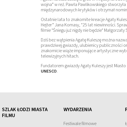
wojna” w reż. Pawła Pawlikowskiego stworzyła 
międzynarodowych krytyków i otrzymał nomina
Ostatnie lata to znakomite kreacje Agaty Kule
Hejter” Jana Komasy, "25 lat niewinności. S
filmie "Śniegu już nigdy nie będzie" Małgorzaty 
Dziś bez wątpienia Agatę Kuleszę można nazw
prawdziwej gwiazdy, ulubienicy publiczności 
znakomicie wiąże imponujące artystyczne wybo
telewizyjnych hitach.
Fundatorem gwiazdy Agaty Kuleszy jest Miast
UNESCO
.
SZLAK ŁODZI MIASTA
WYDARZENIA
FILMU
Festiwale filmowe