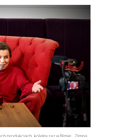
h produkcjach, kolejny raz w filmie „ Zimna