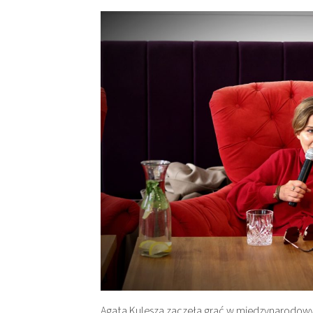
Agata Kulesza zaczęła grać w międzynarodowyc