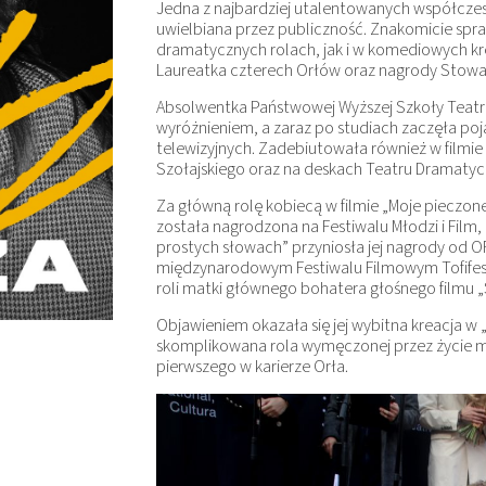
Jedna z najbardziej utalentowanych współczes
uwielbiana przez publiczność. Znakomicie spr
dramatycznych rolach, jak i w komediowych kr
Laureatka czterech Orłów oraz nagrody Stowar
Absolwentka Państwowej Wyższej Szkoły Teatr
wyróżnieniem, a zaraz po studiach zaczęła poja
telewizyjnych. Zadebiutowała również w filmi
Szołajskiego oraz na deskach Teatru Dramaty
Za główną rolę kobiecą w filmie „Moje pieczone 
została nagrodzona na Festiwalu Młodzi i Film
prostych słowach” przyniosła jej nagrody od 
międzynarodowym Festiwalu Filmowym Tofifest 
roli matki głównego bohatera głośnego filmu
Objawieniem okazała się jej wybitna kreacja 
skomplikowana rola wymęczonej przez życie m
pierwszego w karierze Orła.