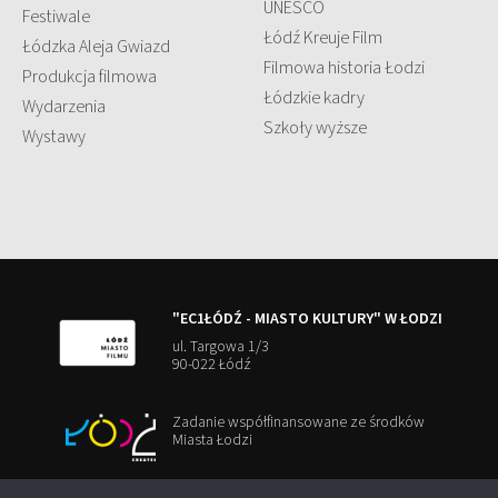
UNESCO
Festiwale
Łódź Kreuje Film
Łódzka Aleja Gwiazd
Filmowa historia Łodzi
Produkcja filmowa
Łódzkie kadry
Wydarzenia
Szkoły wyższe
Wystawy
"EC1ŁÓDŹ - MIASTO KULTURY" W ŁODZI
ul. Targowa 1/3
90-022 Łódź
Zadanie współfinansowane ze środków
Miasta Łodzi