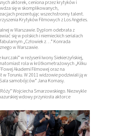
nych aktorek, ceniona przez krytyków i
awdza się w skomplikowanych,
eacjach prezentując wszechstronny talent.
zyszenia Krytyków Filmowych z Los Angeles.
alnej w Warszawie. Dyplom odebrała z
wiać się w polskich i niemieckich serialach
e fabularnym „Człowiek z…” Konrada
cznego w Warszawie.
kurczaki” w reżyserii Iwony Siekierzyńskiej,
, natomiast rola w krótkometrażowych „Kilku
OFFowej Akademi Filmowej oraz na
w Toruniu. W 2011 widzowie podziwiali ją w
 „Sala samobójców” Jana Komasy.
w „Róży” Wojciecha Smarzowskiego. Niezwykle
azurskiej wdowy przyniosła aktorce