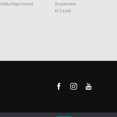
Łódzka Aleja Gwiazd
Do pobrania
EC1 Łódź