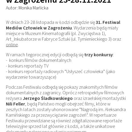
Autor: Monika Marlicka
W dniach 23-28 listopada w Łodzi odbędzie się
31. Festiwal
Mediów Człowiek w Zagrożeniu
. Wydarzenia będą miały
miejsce w Muzeum Kinematografii (pl. Zwycięstwa 1),
Art_Inkubatorze w Fabryce Sztuki (ul. Tymienieckiego 3) oraz
online
.
W ramach tegorocznej edycji odbędą się
trzy konkursy
:
- konkurs filmów dokumentalnych
- konkurs reportaży TV
- konkurs reportaży radiowych “Usłyszeć człowieka” (jako
wydarzenie towarzyszące)
Podczas Festiwalu odbędą się pokazy znakomitych filmów
dokumentalnych z zagranicy. Oprócz retrospektyw filmowych
reżysera
Jerzego Śladkowskiego
oraz izraelskiej montażystki
Nili Feller
, będą Państwo mogli obejrzeć filmy, które w
zeszłych latach zostały uhonorowane “Nagrodą im. Aleksandra
Kamińskiego za przezwyciężanie zagrożeń”. W repertuarze
Festiwalu przewidziane są również zdigitalizowane reportaże
telewizyjne sprzed lat głównie z Łodzi, a także unikatowe
dokumenty nakręcone w stanie wojennym.