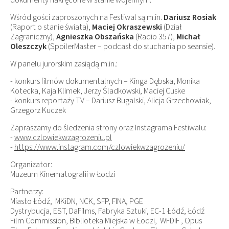
Wśród gości zaproszonych na Festiwal są m.in.
Dariusz Rosiak
(Raport o stanie świata),
Maciej Okraszewski
(Dział
Zagraniczny),
Agnieszka Obszańska
(Radio 357),
Michał
Oleszczyk
(SpoilerMaster – podcast do słuchania po seansie).
W panelu jurorskim zasiądą m.in.:
- konkurs filmów dokumentalnych – Kinga Dębska, Monika
Kotecka, Kaja Klimek, Jerzy Śladkowski, Maciej Cuske
- konkurs reportaży TV – Dariusz Bugalski, Alicja Grzechowiak,
Grzegorz Kuczek
Zapraszamy do śledzenia strony oraz Instagrama Festiwalu:
-
www.czlowiekwzagrozeniu.pl
-
https://www.instagram.com/czlowiekwzagrozeniu/
Organizator:
Muzeum Kinematografii w Łodzi
Partnerzy:
Miasto Łódź, MKiDN, NCK, SFP, FINA, PGE
Dystrybucja, EST, DaFilms, Fabryka Sztuki, EC-1 Łódź, Łódź
Film Commission, Biblioteka Miejska w Łodzi, WFDiF , Opus