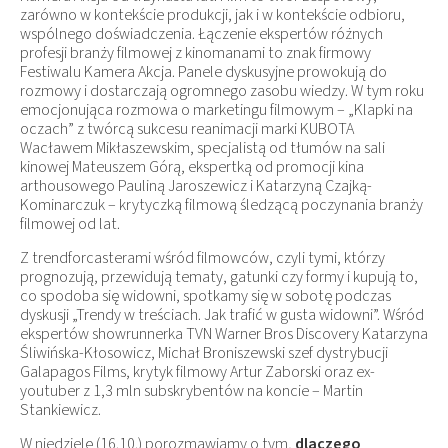
zarówno w kontekście produkcji, jak i w kontekście odbioru,
wspólnego doświadczenia. Łączenie ekspertów różnych
profesji branży filmowej z kinomanami to znak firmowy
Festiwalu Kamera Akcja. Panele dyskusyjne prowokują do
rozmowy i dostarczają ogromnego zasobu wiedzy. W tym roku
emocjonująca rozmowa o marketingu filmowym – „Klapki na
oczach” z twórcą sukcesu reanimacji marki KUBOTA
Wacławem Mikłaszewskim, specjalistą od tłumów na sali
kinowej Mateuszem Górą, ekspertką od promocji kina
arthousowego Pauliną Jaroszewicz i Katarzyną Czajką-
Kominarczuk – krytyczką filmową śledzącą poczynania branży
filmowej od lat.
Z trendforcasterami wśród filmowców, czyli tymi, którzy
prognozują, przewidują tematy, gatunki czy formy i kupują to,
co spodoba się widowni, spotkamy się w sobotę podczas
dyskusji „Trendy w treściach. Jak trafić w gusta widowni”. Wśród
ekspertów showrunnerka TVN Warner Bros Discovery Katarzyna
Śliwińska-Kłosowicz, Michał Broniszewski szef dystrybucji
Galapagos Films, krytyk filmowy Artur Zaborski oraz ex-
youtuber z 1,3 mln subskrybentów na koncie – Martin
Stankiewicz.
W niedzielę (16.10.) porozmawiamy o tym,
dlaczego