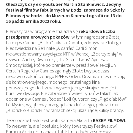
Oleszczyk czy ex-youtuber Martin Stankiewicz. Jedyny
festiwal filmów fabularnych w Łodzi zaprasza do Szkoły
Filmowej w Łodzi i do Muzeum Kinematografii od 13 do
16 października 2022 roku.
Pierwszy raz w programie znalazła się
rekordowa liczba
przedpremierowych pokazów
, w tym nagrodzone Złotą
Palmą w Cannes „Blisko” Lukasa Dhonta, zdobywca Złotego
Niedźwiedzia na Berlinale „Alcarràs” Carli Simon,
niekwestionowany zwycięzca MFF w Wenecji „Zdarzyło się” w
reżyserii Audrey Diwan czy „The Silent Twins” Agnieszki
Smoczyńskiej, które po premierze w prestiżowej sekcji Un
Certain Regard w Cannes zgarnęły Złote Lwy podczas
niedawno zakończonego FPFF w Gdyni. Organizatorzy nie boją
się kontrowersyjnego, mocnego, brutalnego kina
poruszającego do trzewi i wywołującego skrajne emocje i
burzliwe dyskusje. Nie zabraknie również tytułów takich jak
docenione w Cannes „Rodeo” Loli Quivoron czy „Pięć diabłów”
Léi Mysius, wyjątkowy przegląd kina duńskiego, pokaz filmu
„Kubrick o Kubricku” w ramach sekcji ukazującej kulisy branży.
Tegoroczne hasło Festiwalu Kamera Akcja to
RAZEM FILMOWI
.
To wezwanie, ale i postulat, który towarzyszy Festiwalowi
Kamera Akcja od trzynastu lat. Film to twór zespołowy,