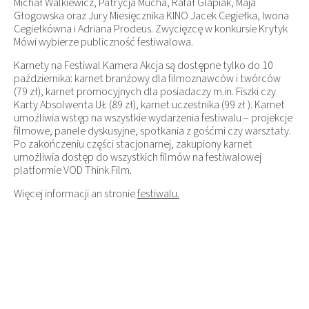
Michał Walkiewicz, Patrycja Mucha, Rafał Glapiak, Maja
Głogowska oraz Jury Miesięcznika KINO Jacek Cegiełka, Iwona
Cegiełkówna i Adriana Prodeus. Zwycięzcę w konkursie Krytyk
Mówi wybierze publiczność festiwalowa.
Karnety na Festiwal Kamera Akcja są dostępne tylko do 10
października: karnet branżowy dla filmoznawców i twórców
(79 zł), karnet promocyjnych dla posiadaczy m.in. Fiszki czy
Karty Absolwenta UŁ (89 zł), karnet uczestnika (99 zł ). Karnet
umożliwia wstęp na wszystkie wydarzenia festiwalu – projekcje
filmowe, panele dyskusyjne, spotkania z gośćmi czy warsztaty.
Po zakończeniu części stacjonarnej, zakupiony karnet
umożliwia dostęp do wszystkich filmów na festiwalowej
platformie VOD Think Film.
Więcej informacji an stronie
festiwalu.