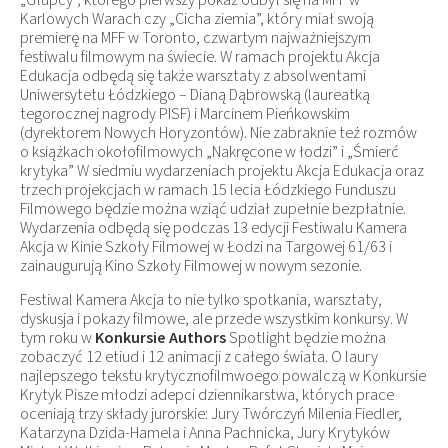
„Głupcy”, którego pierwszy pokaz odbył się na MFF w
Karlowych Warach czy „Cicha ziemia”, który miał swoją
premierę na MFF w Toronto, czwartym najważniejszym
festiwalu filmowym na świecie. W ramach projektu Akcja
Edukacja odbędą się także warsztaty z absolwentami
Uniwersytetu Łódzkiego – Dianą Dąbrowską (laureatką
tegorocznej nagrody PISF) i Marcinem Pieńkowskim
(dyrektorem Nowych Horyzontów). Nie zabraknie też rozmów
o książkach okołofilmowych „Nakręcone w łodzi” i „Śmierć
krytyka” W siedmiu wydarzeniach projektu Akcja Edukacja oraz
trzech projekcjach w ramach 15 lecia Łódzkiego Funduszu
Filmowego będzie można wziąć udział zupełnie bezpłatnie.
Wydarzenia odbędą się podczas 13 edycji Festiwalu Kamera
Akcja w Kinie Szkoły Filmowej w Łodzi na Targowej 61/63 i
zainaugurują Kino Szkoły Filmowej w nowym sezonie.
Festiwal Kamera Akcja to nie tylko spotkania, warsztaty,
dyskusja i pokazy filmowe, ale przede wszystkim konkursy. W
tym roku w
Konkursie Authors
Spotlight będzie można
zobaczyć 12 etiud i 12 animacji z całego świata. O laury
najlepszego tekstu krytycznofilmwoego powalczą w Konkursie
Krytyk Pisze młodzi adepci dziennikarstwa, których prace
oceniają trzy składy jurorskie: Jury Twórczyń Milenia Fiedler,
Katarzyna Dzida-Hamela i Anna Pachnicka, Jury Krytyków