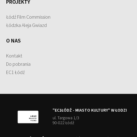
PROJEKTY
Łódź Film Commission
Łódzka Aleja Gwiazd
O NAS
Kontakt
Do pobrania
EC1 Łódź
"EC1ŁÓDŹ - MIASTO KULTURY" W ŁODZI
ul. Targowa 1/3
90-022 Łódź