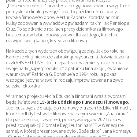
pisaniem scenariuszy czy pracą showrunnera. Reżyser
„Piosenek o miłości” prześledzi drogę powstawania skryptu od
pomysłu po finalną wersję filmu. 16 października o pracy
krytyka filmowego opowie Artur Zaborski zdradzając m.in.
kulisy zdobywania wywiadów z gwiazdami takimi jak Penélope
Cruz. To spotkanie o realiach pracy dziennikarza filmowego
bez tematów tabu, obowiązkowe dla każdego, kto chce
rozwijać swoją karierę krytyczno filmową.
Na każde z tych wydarzeń obowiązują zapisy. Jak co roku na
Kamerze Akcji nie może zabraknąć wydarzenia-doświadczenia
czyli VHS HELL LIVE - trójmiejski team weźmie tym razem na
swoje barki „superprodukcję” z gatunku kina akcji: „Zwolnienie
warunkowe” Patricka G. Donahue’a z 1994 roku, a pokaz
wzbogaci jedyna w swoim rodzaju improwizowana na żywo
ścieżka lektorska.
W ramach projektu Akcja Edukacja kinomani wraz z twórcami
będą świętować
15-lecie Łódzkiego Funduszu Filmowego
.
Jubileusz będzie okazją do rozmowy o trzech łódzkich filmach,
które podbiły festiwale filmowe na całym świecie: „Anatomia”
(13 października, czwartek), pokazywanego w 2021 roku w
prestiżowej sekcji Giornate Degli Autori na MFF w Wenecji (tej
samej, w której prezentowane było „Boże ciało” Jana Komasy).