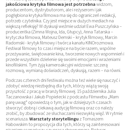
jakościowa krytyka filmowa jest potrzebna
widzom,
producentom, dystrybutorom, ale i reżyserom i jak
pogłębiona krytyka filmowa ma się do ograniczeń redakcji,
potrzeb czytelnika. Czy jest miejsce w dużych mediach na
większą refleksję? W dyskusji weźmie udział Ewa Puszczyńska –
producentka (Zimna Wojna, Ida, Głupcy), Anna Tatarska –
krytyczka filmowa, Mateusz Demski – krytyk filmowy, Marcin
Radomski - krytyk filmowy i twórca kanału KINOrozmowa.
Festiwal filmowy to czas i miejsce na bycie razem, wspólne
przeżywanie, świętowanie kina, tworzenie nowych wspomnień i
przede wszystkim dzielenie się swoimi emocjami i wrażeniami
kinofiliskimi. Tym żyją kameroakcyjni widzowie: szczerą
rozmową, wymianą doświadczeń, dyskusją, razem – na równi.
Podczas czterech dni festiwalu można też wiele się nauczyć i
zdobyć wiedzę niezbędną dla tych, którzy wiążą swoją
przyszłość z pracą w branży filmowej. 15 października Julia
Taczanowska i Jakub Popielecki z podcastu Filmwebu „Mam
parę uwag” opowiedzą o tym, jak w dzisiejszych czasach
stworzyć dobrą i ciekawą audycję filmową oraz co należy
zrobić, by zbudować ze słuchaczami niezwykłą więź. W rytmie
scenariusza.
Warsztaty storytellingu
z Tomaszem
Habowskim to propozycja dla tych, którzy są zainteresowani